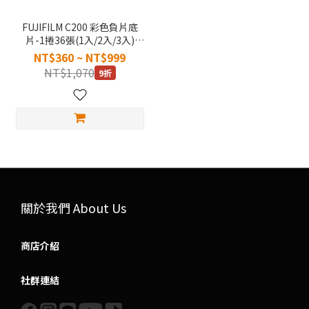
FUJIFILM C200 彩色負片底
片-1捲36張(1入/2入/3入)
#FUJIFILM-C200
NT$360 ~ NT$999
NT$1,070
9折
關於我們 About Us
商店介紹
社群連結