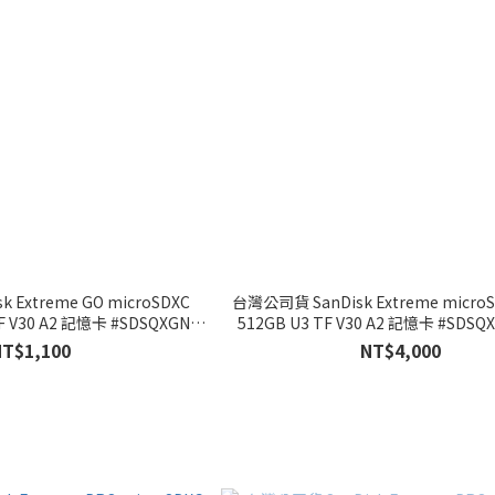
 Extreme GO microSDXC
台灣公司貨 SanDisk Extreme microS
TF V30 A2 記憶卡 #SDSQXGN-
512GB U3 TF V30 A2 記憶卡 #SDSQX
28G-GN6MN
GN6MN
NT$1,100
NT$4,000