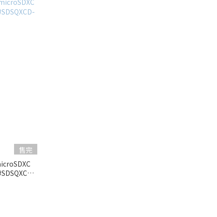
售完
icroSDXC
#SDSQXCD-