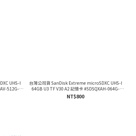
DXC UHS-I
台灣公司貨 SanDisk Extreme microSDXC UHS-I
AV-512G-
64GB U3 TF V30 A2 記憶卡 #SDSQXAH-064G-
GN6GN
NT$800