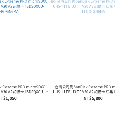
Extreme PRO microSDXC
台灣公司貨 SanDisk Extreme PRO m
TF V30 A2 記憶卡 #SDSQXCU-
UHS-I 1TB U3 TF V30 A2 記憶卡 紅黑 
64G-GN6MA
1TOO-GN6MA
NT$1,050
NT$5,800