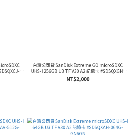
icroSDXC
台灣公司貨 SanDisk Extreme GO microSDXC
#SDSQXCJ-
UHS-I 256GB U3 TF V30 A2 記憶卡 #SDSQXGN-
256G-GN6MN
NT$2,000