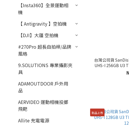
【Insta360】全景運動相
機
【 Antigravity 】空拍機
【DJI】大疆 空拍機
#270Pro 超長自拍桿/品牌
風格
台灣公司貨 SanDisk 
9.SOLUTIONS 專業攝影夾
UHS-I 256GB U3 
2
具
ADAMOUTDOOR 戶外用
品
AERVIDEO 運動相機投擲
飛靶
新品上市
Allite 充電電源