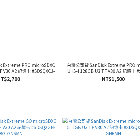
Extreme PRO microSDXC
台灣公司貨 SanDisk Extreme PRO m
TF V30 A2 記憶卡 #SDSQXCJ-
UHS-I 128GB U3 TF V30 A2 記憶卡 
56G-GS6MA
128G-GS6MA
NT$2,700
NT$1,500