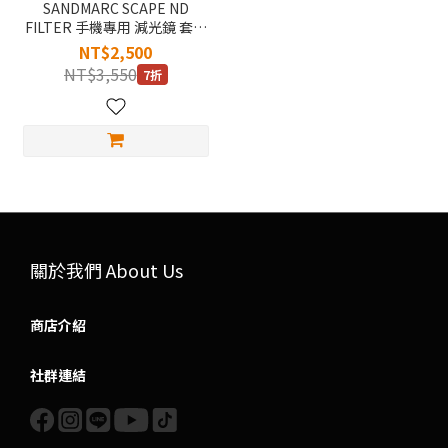
SANDMARC SCAPE ND
FILTER 手機專用 減光鏡 套組
#SM-233
NT$2,500
NT$3,550
7折
關於我們 About Us
商店介紹
社群連結