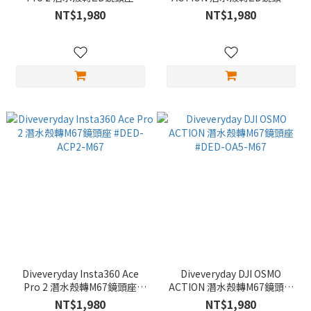
#DED-ACP2-ZD
#DED-OA5-ZD
NT$1,980
NT$1,980
Diveveryday Insta360 Ace
Diveveryday DJI OSMO
Pro 2 潛水殼轉M67鏡頭座
ACTION 潛水殼轉M67鏡頭座
#DED-ACP2-M67
#DED-OA5-M67
NT$1,980
NT$1,980