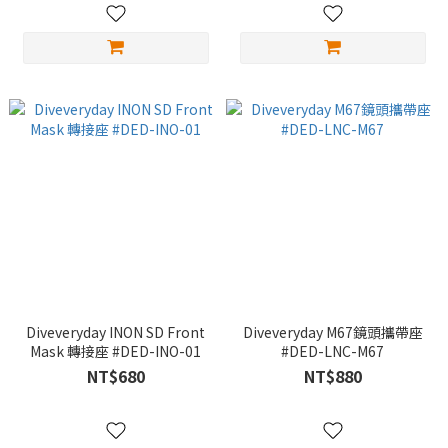
Diveveryday INON SD Front
Diveveryday M67鏡頭攜帶座
Mask 轉接座 #DED-INO-01
#DED-LNC-M67
NT$680
NT$880