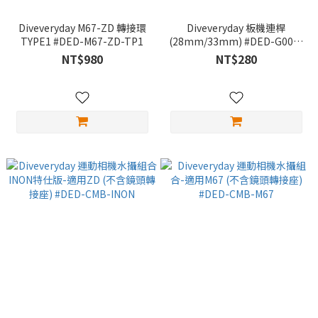
Diveveryday M67-ZD 轉接環
Diveveryday 板機連桿
TYPE1 #DED-M67-ZD-TP1
(28mm/33mm) #DED-G001-
28MM #DED-G001-33MM
NT$980
NT$280