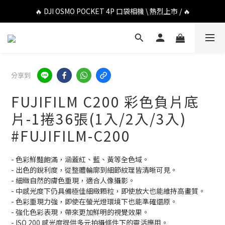
🔥 DJI OSMO POCKET 4P 口袋相機 \ 熱烈上市 / 🔥
🔥 DJI OSMO POCKET 4P 口袋相機 \ 熱烈上市 / 🔥
🔥 Insta360 Luna Ultra 雲台相機 \ 熱烈上市 / 🔥
🔥 Insta360 GO Ultra Hello Kitty 聯名限定套裝 \ 時尚上市 / 🔥
分享到
🔥 DJI OSMO POCKET 4P 口袋相機 \ 熱烈上市 / 🔥
FUJIFILM C200 彩色負片底
片-1捲36張(1入/2入/3入)
#FUJIFILM-C200
- 色彩鮮豔飽滿，涵蓋紅、藍、黃等全色域。
- 出色的銳利度，從整體輪廓到細節紋理皆清晰可見。
- 細緻自然的膚色重現，適合人像攝影。
- 中感光度下仍具備極佳細緻顆粒，即使放大也能維持高畫質。
- 色彩重現力強，即使在螢光燈環境下也能準確還原。
- 強化色彩表現，帶來更加鮮明的視覺效果。
- ISO 200 感光度提供多元拍攝條件下的靈活應用。