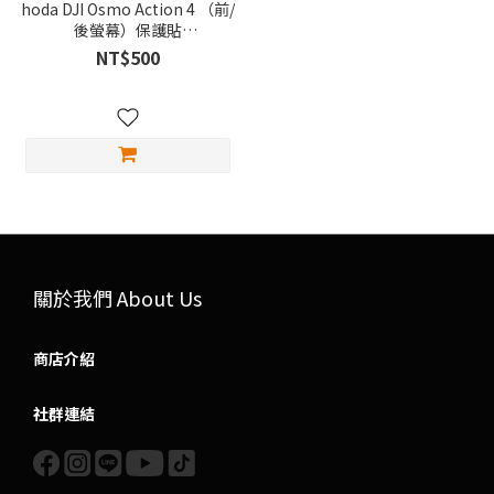
hoda DJI Osmo Action 4 （前/
後螢幕）保護貼
#01187OMA4F01
NT$500
#01187OMA4F02
關於我們 About Us
商店介紹
社群連結