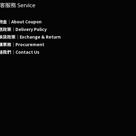
客服務 Service
物金｜About Coupon
政策｜Delivery Policy
貨政策｜Exchange & Return
購業務｜Procurement
絡我們｜Contact Us