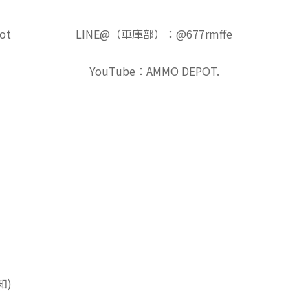
ot
LINE@（車庫部）：@677rmffe
YouTube：AMMO DEPOT.
知)