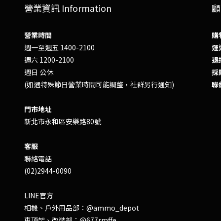
營業資訊 Information
顧
營業時間
購
週一至週五 1400-2100
運送
週六 1200-2100
退換
週日 公休
採
(如遇特殊節日營業時間可能調整，社群另行通知)
聯
門市地址
新北市永和區安樂路80號
客服
聯絡電話
(02)2944-0090
LINE官方
相機、戶外用品部：
@ammo_depot
車頂架、改裝部：
@677rmffe