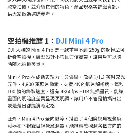
款空拍機，並介紹它們的特色、產品規格等詳細資訊，
供大家做為選購參考。
空拍機推薦 1：
DJI Mini 4 Pro
DJI 大疆的 Mini 4 Pro 是一款重量不到 250g 的超輕型可
折疊空拍機，機型設計小巧且方便攜帶，讓用戶可以隨
時隨地拍攝美景。
Mini 4 Pro 在成像表現力十分優異，像是 1/1.3 英吋感光
元件、4,800 萬照片像素、支援 4K 的影片解析度、每秒
100 幀的錄製速度，還有 4K60fps HDR 無損畫質，能讓
畫面的明暗度差異呈現更明顯，讓用戶不管是拍攝日出
或是落日都能清晰定格。
此外，Mini 4 Pro 全向避障，搭載了 4 個廣視角視覺感
測器和下視雙目視覺感測器，能夠精確探測各個方向的
障礙物。重量輕、成像佳，再加上多項不輸高階機型、