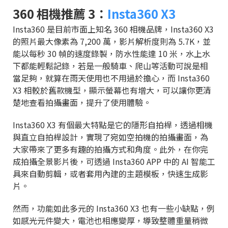
360 相機推薦 3：
Insta360 X3
Insta360 是目前市面上知名 360 相機品牌，Insta360 X3
的照片最大像素為 7,200 萬，影片解析度則為 5.7K，並
能以每秒 30 幀的速度錄製，防水性能達 10 米，水上水
下都能輕鬆記錄，若是一般騎車、爬山等活動可說是相
當足夠，就算在雨天使用也不用過於擔心，而 Insta360
X3 相較於舊款機型，顯示螢幕也有增大，可以讓你更清
楚地查看拍攝畫面，提升了使用體驗。
Insta360 X3 有個最大特點是它的隱形自拍桿，透過相機
與直立自拍桿設計，實現了宛如空拍機的拍攝畫面，為
大家帶來了更多有趣的拍攝方式和角度。此外，在你完
成拍攝全景影片後，可透過 Insta360 APP 中的 AI 智能工
具來自動剪輯，或者套用內建的主題模板，快速生成影
片。
然而，功能如此多元的 Insta360 X3 也有一些小缺點，例
如感光元件變大，電池也相應變厚，導致整體重量稍微