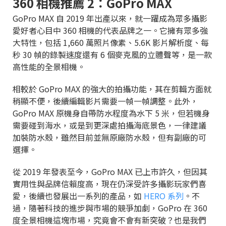
360 相機推薦 2：GoPro MAX
GoPro MAX 自 2019 年出產以來，就一躍成為眾多攝影
愛好者心目中 360 相機的代表品牌之一。它擁有眾多強
大特性，包括 1,660 萬照片像素、5.6K 影片解析度、每
秒 30 幀的錄製速度還有 6 個麥克風的立體聲等，是一款
高性能的全景相機。
相較於 GoPro MAX 的強大的拍攝功能，其在剪輯方面就
稍顯不便，後續編輯影片需要一幀一幀調整。此外，
GoPro MAX 原機身自帶防水程度為水下 5 米，但若機身
需要碰到海水，或是到更深處拍攝海底景色，一律建議
加裝防水殼，雖然目前並無原廠防水殼，但有副廠的可
選擇。
從 2019 年發表至今，GoPro MAX 已上市許久，但因其
實用性與品牌信賴度高，現在仍深受許多攝影玩家們喜
愛，後續也發展出一系列的產品，如
HERO 系列
。不
過，隨著科技的進步與市場的競爭加劇，GoPro 在 360
度全景相機這塊市場，究竟會不會有新突破？也是我們