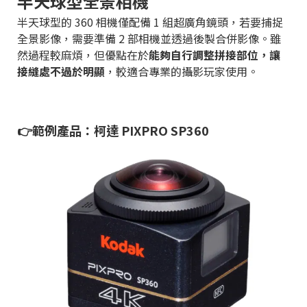
半天球型全景相機
半天球型的 360 相機僅配備 1 組超廣角鏡頭，若要捕捉
全景影像，需要準備 2 部相機並透過後製合併影像。雖
然過程較麻煩，但優點在於
能夠自行調整拼接部位，讓
接縫處不過於明顯
，較適合專業的攝影玩家使用。
👉範例產品：柯達 PIXPRO SP360