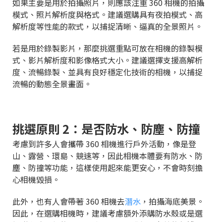
如果主要是用於拍攝照片，則應該注重 360 相機的拍攝
模式、照片解析度與格式。建議選購具有夜拍模式、高
解析度等性能的款式，以捕捉清晰、逼真的全景照片。
若是用於錄製影片，那麼挑選重點可放在相機的錄製模
式、影片解析度和影像格式大小。建議選擇支援高解析
度、流暢錄製、並具有良好穩定化技術的相機，以捕捉
流暢的動態全景畫面。
挑選原則 2：是否防水、防塵、防撞
考慮到許多人會攜帶 360 相機進行戶外活動，像是登
山、露營、環島、競速等，因此相機本體要有防水、防
塵、防撞等功能，這樣使用起來能更安心，不會時刻擔
心相機毀損。
此外，也有人會帶著 360 相機去
潛水
，拍攝海底美景。
因此，在選購相機時，建議考慮額外添購防水殼或是選