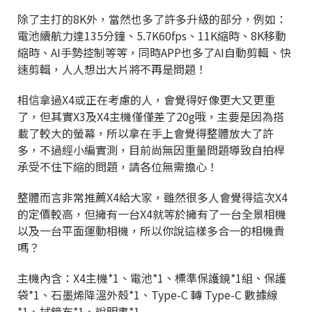
除了主打的8K外，當然也多了許多升級的部分，例如：
電池續航力達135分鐘、5.7K60fps、11K縮時、8K移動
縮時、AI手勢控制等等，同時APP也多了AI自動剪輯、快
速剪輯，人人想出大片將不再是問題！
相信拿過X4或正在考慮的人，會覺得好像更大又更重
了，但其實X3及X4主機僅僅差了20g哦，主要是因為搭
載了較大的螢幕，所以拿在手上會覺得整體放大了許
多，不過經小編實測，目前尚無因重量問題導致自拍桿
承受不住下縮的問題，請各位無需擔心！
整體而言非常推薦X4給大家，雖然很多人會覺得這次X4
的定價較高，但擁有一台X4就等於擁有了一台全景相機
以及一台平面運動相機，所以你說這樣多合一的相機貴
嗎？
主機內含：X4主機*1、電池*1、標準保護鏡*1組、保護
袋*1、石墨烯降溫外殼*1、Type-C 轉 Type-C 數據線
*1、拭鏡布*1、說明書*1