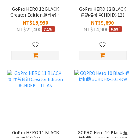
GoPro HERO 12 BLACK
GoPro HERO 12 BLACK
Creator Edition 創作者運
運動相機 #CHDHX-121
動攝影機組 #CHDFB-121
NT$15,990
NT$9,690
NT$22,400
NT$14,900
7.1折
6.5折
GoPro HERO 11 BLACK
GOPRO Hero 10 Black 運