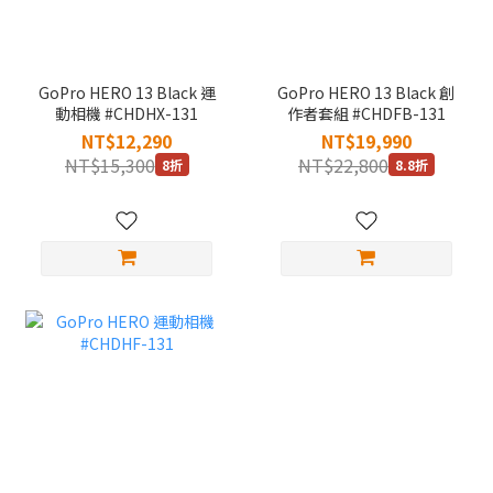
GoPro HERO 13 Black 運
GoPro HERO 13 Black 創
動相機 #CHDHX-131
作者套組 #CHDFB-131
NT$12,290
NT$19,990
NT$15,300
NT$22,800
8折
8.8折