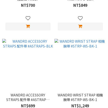
NT$700
NT$849
WANDRD ACCESSORY
WANDRD WRIST STRAP 相機
STRAPS 配件帶 #ASTRAPS-
腕帶 #STRP-WS-BK-1
BLK
NT$699
NT$1,249