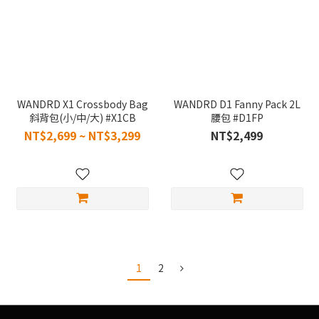
WANDRD X1 Crossbody Bag
WANDRD D1 Fanny Pack 2L
斜背包(小/中/大) #X1CB
腰包 #D1FP
NT$2,699 ~ NT$3,299
NT$2,499
1
2