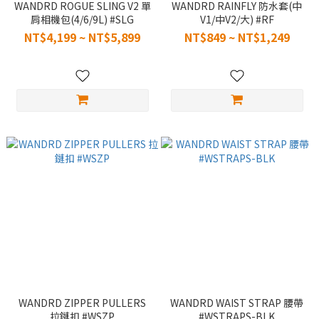
WANDRD ROGUE SLING V2 單
WANDRD RAINFLY 防水套(中
肩相機包(4/6/9L) #SLG
V1/中V2/大) #RF
NT$4,199 ~ NT$5,899
NT$849 ~ NT$1,249
WANDRD ZIPPER PULLERS
WANDRD WAIST STRAP 腰帶
拉鏈扣 #WSZP
#WSTRAPS-BLK