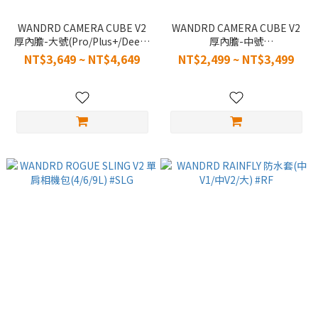
WANDRD CAMERA CUBE V2
WANDRD CAMERA CUBE V2
厚內膽-大號(Pro/Plus+/Deep)
厚內膽-中號
#CCP
(Essential/Plus+/Deep) #CCE
NT$3,649 ~ NT$4,649
NT$2,499 ~ NT$3,499