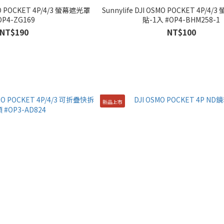
SMO POCKET 4P/4/3 螢幕遮光罩
Sunnylife DJI OSMO POCKET 4P/
OP4-ZG169
貼-1入 #OP4-BHM258-1
NT$190
NT$100
新品上市