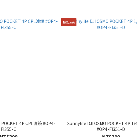
新品上市
MO POCKET 4P CPL濾鏡 #OP4-
Sunnylife DJI OSMO POCKET 4P
FI355-C
#OP4-FI351-D
NT$300
NT$300