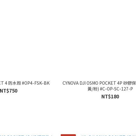
ET 4 防水殼 #OP4-FSK-BK
CYNOVA DJI OSMO POCKET 4P 矽
黃/粉) #C-OP-SC-127-P
NT$750
NT$180