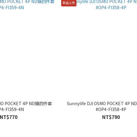
新品上市
OSMO POCKET 4P ND鏡四件套
Sunnylife DJI OSMO POCKET 4P
P4-FI359-4N
#OP4-FI358-4P
NT$770
NT$790