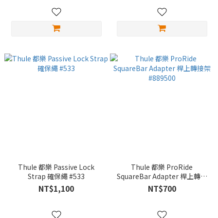
Thule 都樂 Passive Lock
Thule 都樂 ProRide
Strap 確保繩 #533
SquareBar Adapter 桿上轉接
架 #889500
NT$1,100
NT$700