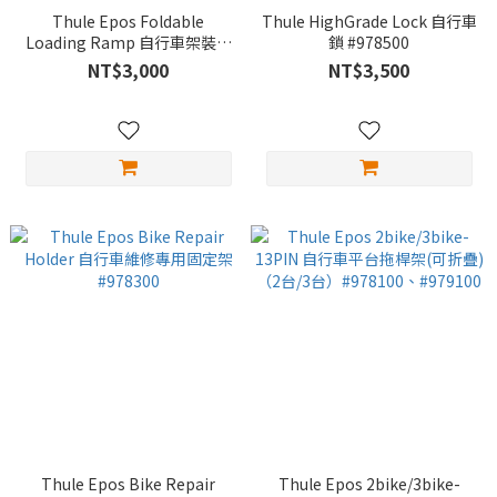
Thule Epos Foldable
Thule HighGrade Lock 自行車
Loading Ramp 自行車架裝載
鎖 #978500
坡道 #978700
NT$3,000
NT$3,500
Thule Epos Bike Repair
Thule Epos 2bike/3bike-