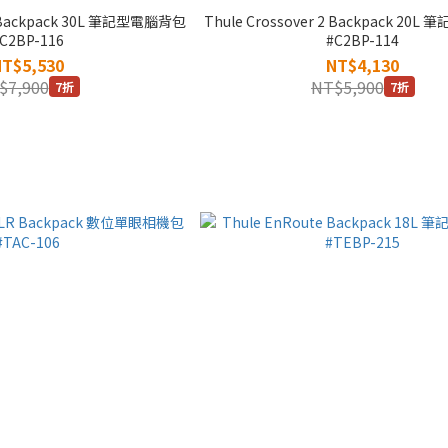
 2 Backpack 30L 筆記型電腦背包
Thule Crossover 2 Backpack 20
C2BP-116
#C2BP-114
NT$5,530
NT$4,130
$7,900
NT$5,900
7折
7折