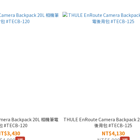
amera Backpack 20L 相機筆電
THULE EnRoute Camera Backpack
 #TECB-120
後背包 #TECB-125
NT$3,430
NT$4,130
$4,900
NT$5,900
7折
7折