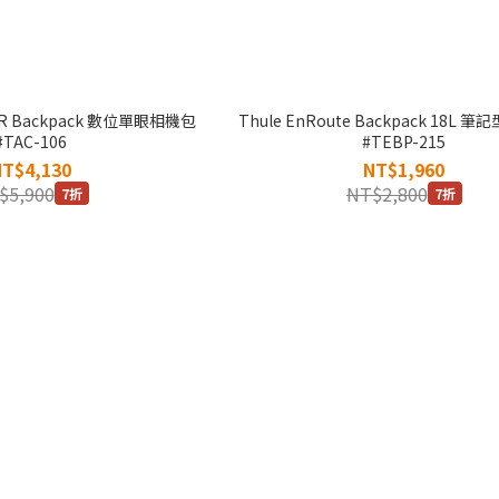
DSLR Backpack 數位單眼相機包
Thule EnRoute Backpack 18L
#TAC-106
#TEBP-215
NT$4,130
NT$1,960
$5,900
NT$2,800
7折
7折