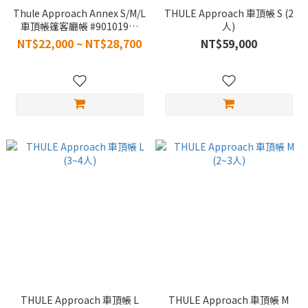
Thule Approach Annex S/M/L
THULE Approach 車頂帳 S (2
車頂帳篷客廳帳 #901019、
人)
901020、901021
NT$22,000 ~ NT$28,700
NT$59,000
THULE Approach 車頂帳 L
THULE Approach 車頂帳 M