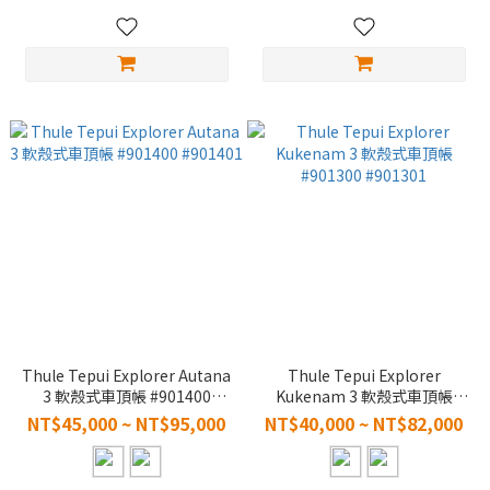
Thule Tepui Explorer Autana
Thule Tepui Explorer
3 軟殼式車頂帳 #901400
Kukenam 3 軟殼式車頂帳
#901401
#901300 #901301
NT$45,000 ~ NT$95,000
NT$40,000 ~ NT$82,000