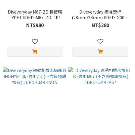
Diveveryday M67-ZD 轉接環
Diveveryday 板機連桿
TYPE1 #DED-M67-ZD-TP1
(28mm/33mm) #DED-G001-
28MM #DED-G001-33MM
NT$980
NT$280