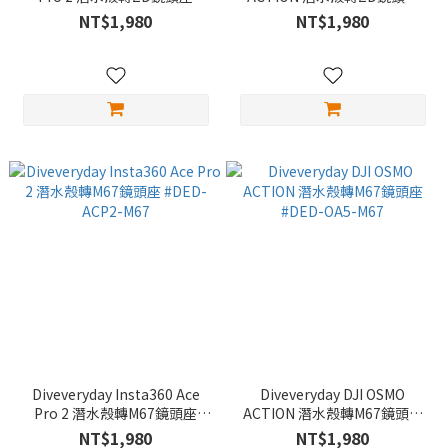
#DED-ACP2-ZD
#DED-OA5-ZD
NT$1,980
NT$1,980
Diveveryday Insta360 Ace
Diveveryday DJI OSMO
Pro 2 潛水殼轉M67鏡頭座
ACTION 潛水殼轉M67鏡頭座
#DED-ACP2-M67
#DED-OA5-M67
NT$1,980
NT$1,980