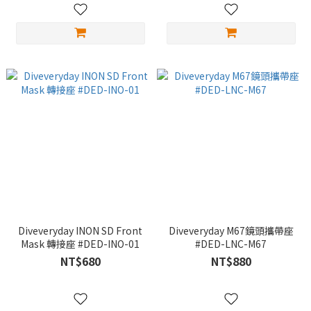
Diveveryday INON SD Front
Diveveryday M67鏡頭攜帶座
Mask 轉接座 #DED-INO-01
#DED-LNC-M67
NT$680
NT$880