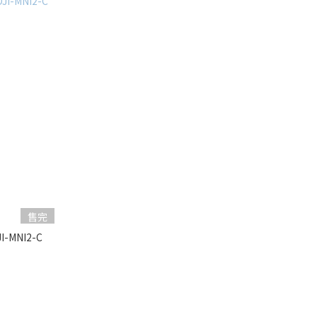
售完
I-MNI2-C