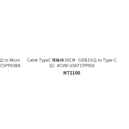
公 to Micro
Cable TypeC 傳輸線 50CM（USB3.0公 to Type-C
C5PP03BK
公）#CVW-U3ATCPP050
NT$100