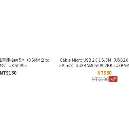
體聲音連接線 5M（3.5MM公 to
Cable Micro USB 2.0 1.5/3M（USB2.0
M公）#3.5PP05
5Pin公）#USBAMC5PP02BK #USBAM
NT$150
NT$50
NT$100
5折