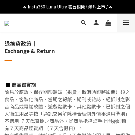
🔥 DJI OSMO POCKET 4P 口袋相機 \ 熱烈上市 / 🔥
🔥 Insta360 Luna Ultra 雲台相機 \ 熱烈上市 / 🔥
🔥 Insta360 GO Ultra Hello Kitty 聯名限定套裝 \ 時尚上市 / 🔥
🔥 DJI OSMO POCKET 4P 口袋相機 \ 熱烈上市 / 🔥
退換貨政策｜
Exchange & Return
■
商品鑑賞期
除易於腐敗、保存期限較短（退貨／取消時即將逾期）類之
食品、客製化商品、當期之報紙、期刊或雜誌、經拆封之影
音商品或電腦軟體、遊戲點數卡、其他點數卡、已拆封之個
人衛生用品等按「通訊交易解除權合理例外情事適用準則」
不適用 7 天鑑賞期之商品外，從商品抵達您手上開始即擁
有７天商品鑑賞期 （７天含假日）。