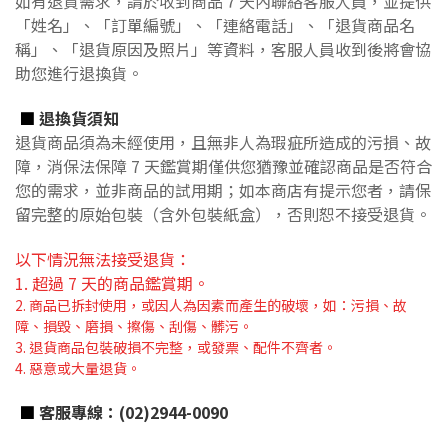
如有退貨需求，請於收到商品７天內聯絡客服人員，並提供
「姓名」、「訂單編號」、「連絡電話」、「退貨商品名
稱」、「退貨原因及照片」等資料，客服人員收到後將會協
助您進行退換貨。
■
退換貨須知
退貨商品須為未經使用，且無非人為瑕疵所造成的污損、故
障，消保法保障 7 天鑑賞期僅供您猶豫並確認商品是否符合
您的需求，並非商品的試用期；如本商店有提示您者，請保
留完整的原始包裝（含外包裝紙盒），否則恕不接受退貨。
以下情況無法接受退貨：
1. 超過 7 天的商品鑑賞期。
2. 商品已拆封使用，或因人為因素而產生的破壞，如：污損、故
障、損毀、磨損、擦傷、刮傷、髒污。
3. 退貨商品包裝破損不完整，或發票、配件不齊者。
4. 惡意或大量退貨。
■
客服專線：(02)2944-0090