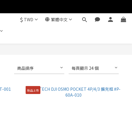
$
TWD
繁體中文
商品排序
每頁顯示 24 個
新品上市