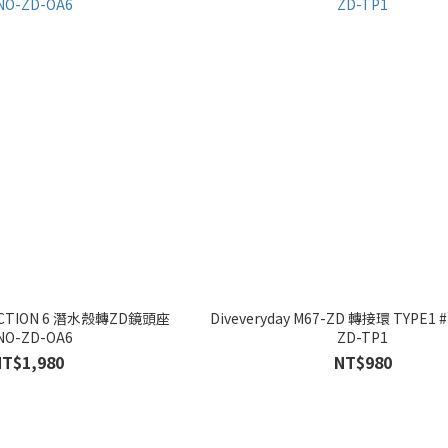
O ACTION 6 潛水殼轉ZD鏡頭座
Diveveryday M67-ZD 轉接環 TYPE1 
NO-ZD-OA6
ZD-TP1
NT$1,980
NT$980