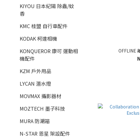
KIYOU 日本紀陽 除蟲/蚊
香
KMC 桂盟 自行車配件
KODAK 柯達相機
KONQUEROR 康可 運動相
OFFLINE
機配件
KZM 戶外用品
LYCAN 潛水燈
MOVMAX 攝影器材
MOZTECH 墨子科技
MURA 防潮箱
N-STAR 恩星 架設配件