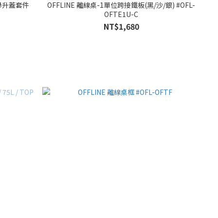
et 舉升蓋套件
OFFLINE 離線桌-1單位跨接鐵板(黑/沙/銀) #OFL-
OFTE1U-C
NT$1,680