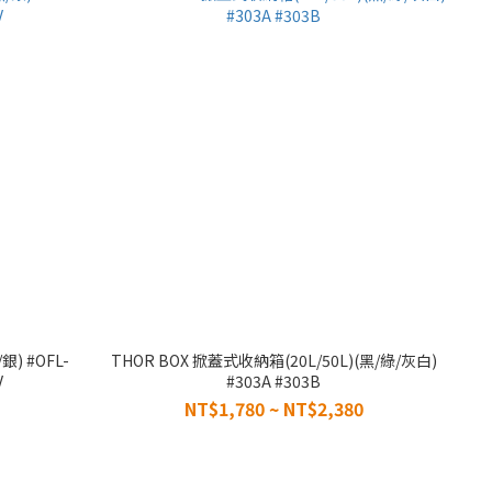
銀) #OFL-
THOR BOX 掀蓋式收納箱(20L/50L)(黑/綠/灰白)
V
#303A #303B
NT$1,780 ~ NT$2,380