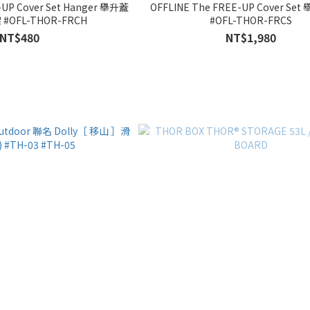
-UP Cover Set Hanger 舉升蓋
OFFLINE The FREE-UP Cover S
#OFL-THOR-FRCH
#OFL-THOR-FRCS
NT$480
NT$1,980