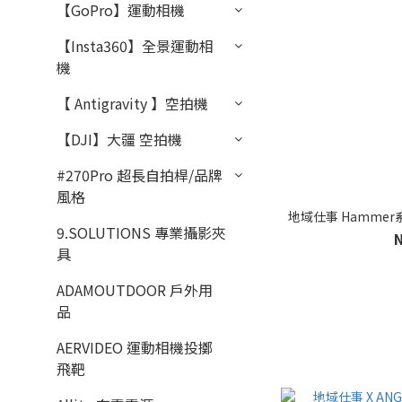
【GoPro】運動相機
【Insta360】全景運動相
機
【 Antigravity 】空拍機
【DJI】大疆 空拍機
#270Pro 超長自拍桿/品牌
風格
地域仕事 Hammer系列
9.SOLUTIONS 專業攝影夾
具
ADAMOUTDOOR 戶外用
品
AERVIDEO 運動相機投擲
飛靶