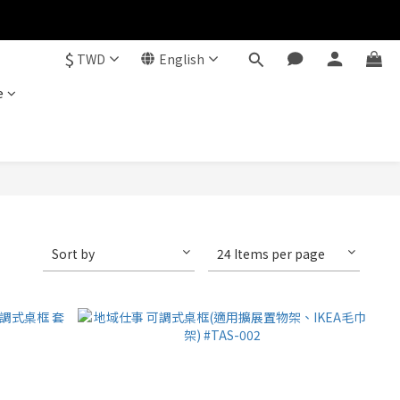
$
TWD
English
e
Sort by
24 Items per page