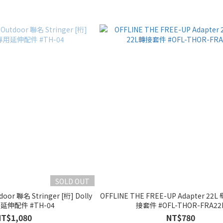
SOLD OUT
door 聯名 Stringer [桁] Dolly
OFFLINE THE FREE-UP Adapter 22
延伸配件 #TH-04
接套件 #OFL-THOR-FRA22
NT$1,080
NT$780