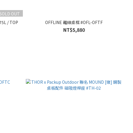
SOLD OUT
OFFLINE 離線桌框 #OFL-OFTF
NT$5,880