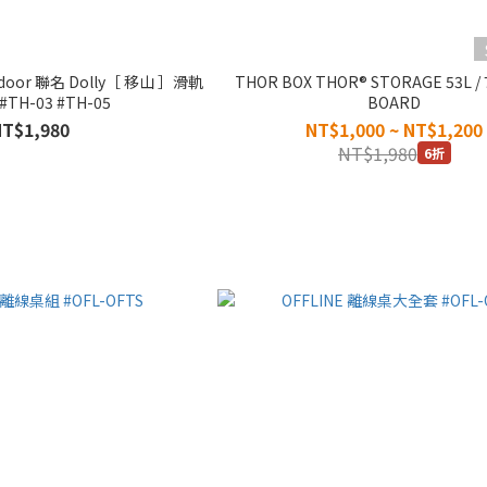
utdoor 聯名 Dolly［ 移山 ］滑軌
THOR BOX THOR® STORAGE 53L / 75L / TOP
 #TH-03 #TH-05
BOARD
NT$1,980
NT$1,000 ~ NT$1,200
NT$1,980
6折