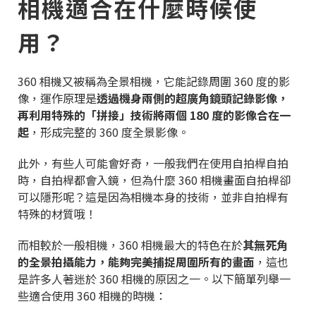
相機適合在什麼時候使
用？
360 相機又被稱為全景相機，它能記錄周圍 360 度的影
像，運作原理是
透過機身兩側的超廣角鏡頭記錄影像，
再利用特殊的「拼接」技術將兩個 180 度的影像合在一
起
，形成完整的 360 度全景影像。
此外，有些人可能會好奇，一般我們在使用自拍桿自拍
時，自拍桿都會入鏡，但為什麼 360 相機畫面自拍桿卻
可以隱形呢？這是因為相機本身的技術，並非自拍桿有
特殊的材質哦！
而相較於一般相機，360 相機最大的特色在於
其無死角
的全景拍攝能力，能夠完美捕捉周圍所有的畫面
，這也
是許多人著迷於 360 相機的原因之一。以下簡單列舉一
些適合使用 360 相機的時機：