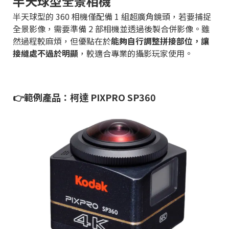
半天球型全景相機
半天球型的 360 相機僅配備 1 組超廣角鏡頭，若要捕捉
全景影像，需要準備 2 部相機並透過後製合併影像。雖
然過程較麻煩，但優點在於
能夠自行調整拼接部位，讓
接縫處不過於明顯
，較適合專業的攝影玩家使用。
👉範例產品：柯達 PIXPRO SP360