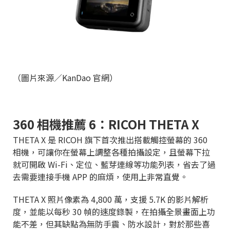
（圖片來源／KanDao 官網）
360 相機推薦 6：RICOH THETA X
THETA X 是 RICOH 旗下首次推出搭載觸控螢幕的 360
相機，可讓你在螢幕上調整各種拍攝設定，且螢幕下拉
就可開啟 Wi-Fi、定位、藍芽連線等功能列表，省去了過
去需要連接手機 APP 的麻煩，使用上非常直覺。
THETA X 照片像素為 4,800 萬，支援 5.7K 的影片解析
度，並能以每秒 30 幀的速度錄製，在拍攝全景畫面上功
能不差，但其缺點為無防手震、防水設計，對於那些喜