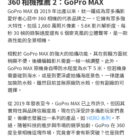
360 相機推薦 2：GoPro MAX
GoPro MAX 自 2019 年出產以來，就一躍成為眾多攝影
愛好者心目中 360 相機的代表品牌之一。它擁有眾多強
大特性，包括 1,660 萬照片像素、5.6K 影片解析度、每
秒 30 幀的錄製速度還有 6 個麥克風的立體聲等，是一款
高性能的全景相機。
相較於 GoPro MAX 的強大的拍攝功能，其在剪輯方面就
稍顯不便，後續編輯影片需要一幀一幀調整。此外，
GoPro MAX 原機身自帶防水程度為水下 5 米，但若機身
需要碰到海水，或是到更深處拍攝海底景色，一律建議
加裝防水殼，雖然目前並無原廠防水殼，但有副廠的可
選擇。
從 2019 年發表至今，GoPro MAX 已上市許久，但因其
實用性與品牌信賴度高，現在仍深受許多攝影玩家們喜
愛，後續也發展出一系列的產品，如
HERO 系列
。不
過，隨著科技的進步與市場的競爭加劇，GoPro 在 360
度全景相機這塊市場，究竟會不會有新突破？也是我們