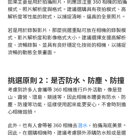
如果主要是用於拍攝照片，則應該注重 360 相機的拍攝
模式、照片解析度與格式。建議選購具有夜拍模式、高
解析度等性能的款式，以捕捉清晰、逼真的全景照片。
若是用於錄製影片，那麼挑選重點可放在相機的錄製模
式、影片解析度和影像格式大小。建議選擇支援高解析
度、流暢錄製、並具有良好穩定化技術的相機，以捕捉
流暢的動態全景畫面。
挑選原則 2：是否防水、防塵、防撞
考慮到許多人會攜帶 360 相機進行戶外活動，像是登
山、露營、環島、競速等，因此相機本體要有防水、防
塵、防撞等功能，這樣使用起來能更安心，不會時刻擔
心相機毀損。
此外，也有人會帶著 360 相機去
潛水
，拍攝海底美景。
因此，在選購相機時，建議考慮額外添購防水殼或是選