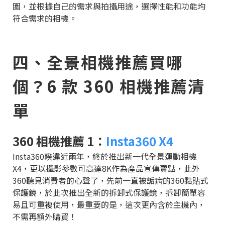
圍，並根據自己的需求與拍攝用途，選擇性能和功能均
符合需求的相機。
四、全景相機推薦買哪
個？6 款 360 相機推薦清
單
360 相機推薦 1：
Insta360 X4
Insta360睽違近兩年，終於推出新一代全景運動相機
X4，更以攝影參數可高達8K作為產品宣傳賣點，此外
360聽見消費者的心聲了，先前一直被詬病的360黏貼式
保護鏡，於此次推出全新的拆卸式保護鏡，拆卸簡單容
易且可重複使用，最重要的是，這次更內含於主機內，
不需再額外購買！