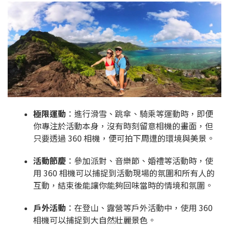
極限運動
：進行滑雪、跳傘、騎乘等運動時，即便
你專注於活動本身，沒有時刻留意相機的畫面，但
只要透過 360 相機，便可拍下周遭的環境與美景。
活動節慶
：參加派對、音樂節、婚禮等活動時，使
用 360 相機可以捕捉到活動現場的氛圍和所有人的
互動，結束後能讓你能夠回味當時的情境和氛圍。
戶外活動
：在登山、露營等戶外活動中，使用 360
相機可以捕捉到大自然壯麗景色。