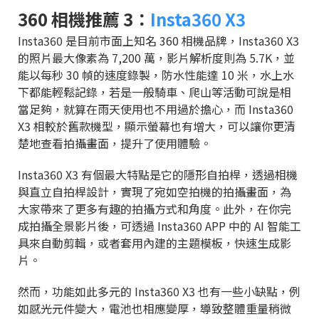
360 相機推薦 3：
Insta360 X3
Insta360 是目前市面上知名 360 相機品牌，Insta360 X3
的照片最大像素為 7,200 萬，影片解析度則為 5.7K，並
能以每秒 30 幀的速度錄製，防水性能達 10 米，水上水
下都能輕鬆記錄，若是一般騎車、爬山等活動可說是相
當足夠，就算在雨天使用也不用過於擔心，而 Insta360
X3 相較於舊款機型，顯示螢幕也有增大，可以讓你更清
楚地查看拍攝畫面，提升了使用體驗。
Insta360 X3 有個最大特點是它的隱形自拍桿，透過相機
與直立自拍桿設計，實現了宛如空拍機的拍攝畫面，為
大家帶來了更多有趣的拍攝方式和角度。此外，在你完
成拍攝全景影片後，可透過 Insta360 APP 中的 AI 智能工
具來自動剪輯，或者套用內建的主題模板，快速生成影
片。
然而，功能如此多元的 Insta360 X3 也有一些小缺點，例
如感光元件變大，電池也相應變厚，導致整體重量稍微