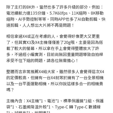
除了主打的8K外，當然也多了許多升級的部分，例如：
電池續航力達135分鐘、5.7K60fps、11K縮時、8K移動
縮時、AI手勢控制等等，同時APP也多了AI自動剪輯、快
速剪輯，人人想出大片將不再是問題！
相信拿過X4或正在考慮的人，會覺得好像更大又更重
了，但其實X3及X4主機僅僅差了20g哦，主要是因為搭
載了較大的螢幕，所以拿在手上會覺得整體放大了許
多，不過經小編實測，目前尚無因重量問題導致自拍桿
承受不住下縮的問題，請各位無需擔心！
整體而言非常推薦X4給大家，雖然很多人會覺得這次X4
的定價較高，但擁有一台X4就等於擁有了一台全景相機
以及一台平面運動相機，所以你說這樣多合一的相機貴
嗎？
主機內含：X4主機*1、電池*1、標準保護鏡*1組、保護
袋*1、石墨烯降溫外殼*1、Type-C 轉 Type-C 數據線
*1、拭鏡布*1、說明書*1