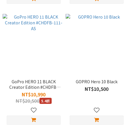
GoPro HERO 11 BLACK
GOPRO Hero 10 Black
Creator Edition #CHDFB-
NT$10,500
111-AS
NT$10,990
NT$20,500
5.4折