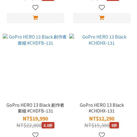
GoPro HERO 13 Black 創作者
GoPro HERO 13 Black
套組 #CHDFB-131
#CHDHX-131
NT$19,990
NT$12,290
NT$22,800
NT$15,300
8.8折
8折