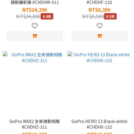
運動攝影機 #CHDHW-011
#CHDHF-132
NT$24,390
NT$8,390
NT$24,800
NT$9,900
9.8折
8.5折
GoPro MAX2 全景運動相機
GoPro HERO 13 Black-white
#CHDHZ-311
#CHDHX-132