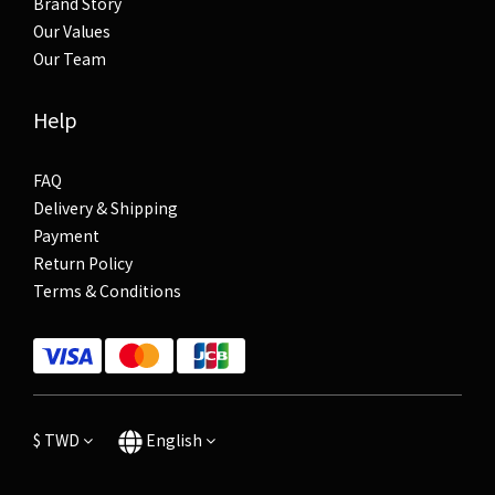
Brand Story
Our Values
Our Team
Help
FAQ
Delivery & Shipping
Payment
Return Policy
Terms & Conditions
$
TWD
English