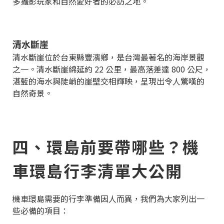
多攝影玩家和自然愛好者的必訪之地。
清水斷崖
清水斷崖位於台東縣豐濱鄉，是台灣最著名的海岸景觀
之一。清水斷崖綿延約 22 公里，最高落差達 800 公尺，
湛藍的海水與陡峭的崖壁交相輝映，呈現出令人驚嘆的
自然奇景。
四、環島前要帶哪些？機
車環島行李清單大公開
機車環島需要的行李準備因人而異，我們為大家列出一
些必備的項目：