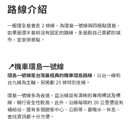
路線介紹
一般環全島會走 2 條線，為環島一號線與四極點環島，
如果是環半島就沒有固定的路線，多是跑自己喜歡的城
市，並安排景點。
📍機車環島一號線
環島一號線是台灣最經典的機車環島路線
，以台一線和
台九線為主軸，另規劃 25 條特別支線。
環島一號線多為省道，且沿線設有清晰的專用標誌及標
線，騎行安全性較高。此外，沿線每隔約 20 公里便設有
補給站，還有多個遊客中心、公廁等，要喝水、休息、
查找資訊都十分方便。