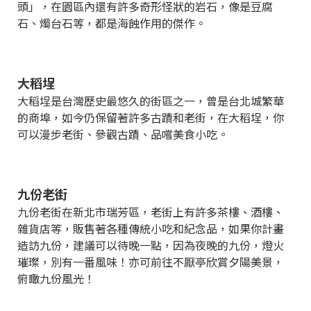
頭」，在園區內還有許多奇形怪狀的岩石，像是豆腐
石、燭台石等，都是海蝕作用的傑作。
大稻埕
大稻埕是台灣歷史最悠久的街區之一，曾是台北城繁華
的商埠，如今仍保留著許多古蹟和老街，在大稻埕，你
可以漫步老街、參觀古蹟、品嚐美食小吃。
九份老街
九份老街在新北市瑞芳區，老街上有許多茶樓、酒樓、
雜貨店等，販售著各種傳統小吃和紀念品，如果你計畫
造訪九份，建議可以待晚一點，因為夜晚的九份，燈火
璀璨，別有一番風味！亦可前往不厭亭欣賞夕陽美景，
俯瞰九份風光！