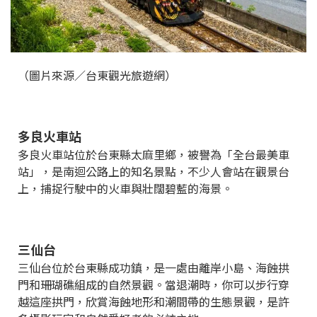
（圖片來源／台東觀光旅遊網）
多良火車站
多良火車站位於台東縣太麻里鄉，被譽為「全台最美車
站」，是南迴公路上的知名景點，不少人會站在觀景台
上，捕捉行駛中的火車與壯闊碧藍的海景。
三仙台
三仙台位於台東縣成功鎮，是一處由離岸小島、海蝕拱
門和珊瑚礁組成的自然景觀。當退潮時，你可以步行穿
越這座拱門，欣賞海蝕地形和潮間帶的生態景觀，是許