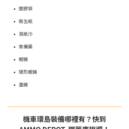
塑膠袋
衛生紙
濕紙巾
常備藥
眼鏡
隱形眼鏡
墨鏡
機車環島裝備哪裡有？快到