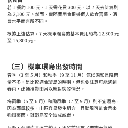
若 1 餐約 100 元，1 天需花費 300 元，以 7 天去計算則
為 2,100 元。然而，實際費用會根據個人飲食習慣、消
費水平而有所不同。
根據上述估算，7 天機車環島的基本費用約為 12,300 元
至 15,800 元。
（三）機車環島出發時間
春季（3 至 5 月）和秋季（9 至 11 月）氣候溫和且降雨
量不多，是比較適合環島的時期，但也要注意可能遇到
春雨，建議攜帶雨具以應對突發情況。
梅雨季（5 至 6 月）和颱風季（7 至 9 月）則不宜環島，
因為雨量較多，山區容易發生坍方，且颱風可能會帶來
強風豪雨，對環島安全造成威脅。
此外，台灣南北溫差較大，出發前別忘了查詢天氣預