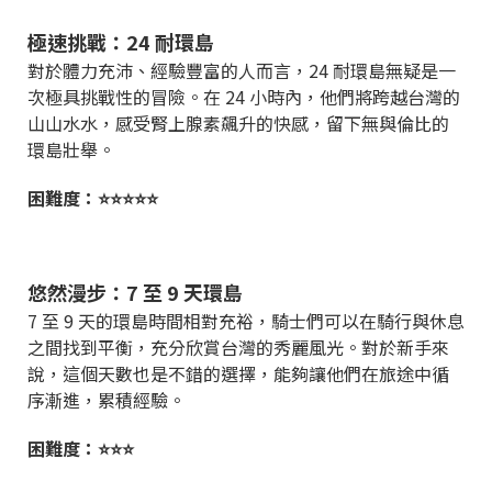
極速挑戰：24 耐環島
對於體力充沛、經驗豐富的人而言，24 耐環島無疑是一
次極具挑戰性的冒險。在 24 小時內，他們將跨越台灣的
山山水水，感受腎上腺素飆升的快感，留下無與倫比的
環島壯舉。
困難度：⭐⭐⭐⭐⭐
悠然漫步：7 至 9 天環島
7 至 9 天的環島時間相對充裕，騎士們可以在騎行與休息
之間找到平衡，充分欣賞台灣的秀麗風光。對於新手來
說，這個天數也是不錯的選擇，能夠讓他們在旅途中循
序漸進，累積經驗。
困難度：⭐⭐⭐