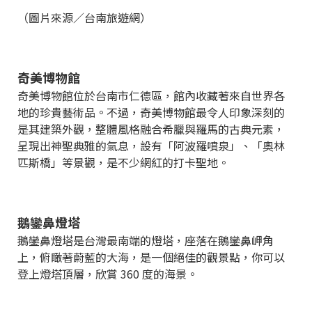
（圖片來源／台南旅遊網）
奇美博物館
奇美博物館位於台南市仁德區，館內收藏著來自世界各
地的珍貴藝術品。不過，奇美博物館最令人印象深刻的
是其建築外觀，整體風格融合希臘與羅馬的古典元素，
呈現出神聖典雅的氣息，設有「阿波羅噴泉」、「奧林
匹斯橋」等景觀，是不少網紅的打卡聖地。
鵝鑾鼻燈塔
鵝鑾鼻燈塔是台灣最南端的燈塔，座落在鵝鑾鼻岬角
上，俯瞰著蔚藍的大海，是一個絕佳的觀景點，你可以
登上燈塔頂層，欣賞 360 度的海景。