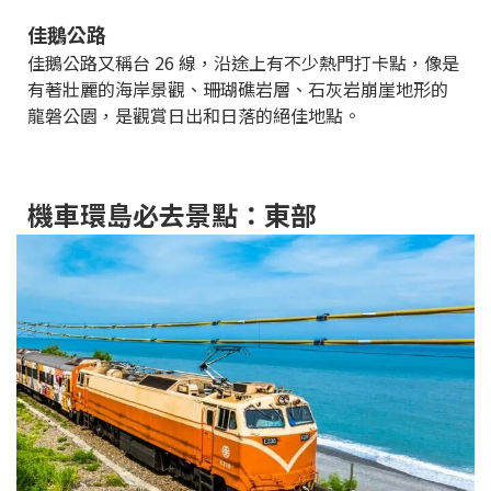
佳鵝公路
佳鵝公路又稱台 26 線，沿途上有不少熱門打卡點，像是
有著壯麗的海岸景觀、珊瑚礁岩層、石灰岩崩崖地形的
龍磐公園，是觀賞日出和日落的絕佳地點。
機車環島必去景點：東部