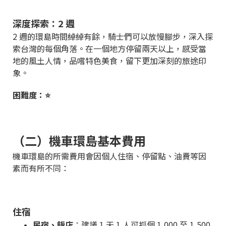
深度探索：2 週
2 週的環島時間綽綽有餘，騎士們可以放慢腳步，深入探
索台灣的每個角落。在一個地方停留兩天以上，感受當
地的風土人情，品嚐特色美食，留下更加深刻的旅途印
象。
困難度：⭐
（二）機車環島基本費用
機車環島的所需費用會因個人住宿、停留點、油費等因
素而有所不同：
住宿
民宿、飯店
：建議 1 天 1 人可抓個 1,000 至 1,500