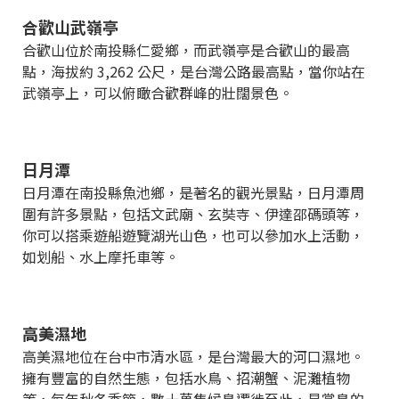
合歡山武嶺亭
合歡山位於南投縣仁愛鄉，而武嶺亭是合歡山的最高
點，海拔約 3,262 公尺，是台灣公路最高點，當你站在
武嶺亭上，可以俯瞰合歡群峰的壯闊景色。
日月潭
日月潭在南投縣魚池鄉，是著名的觀光景點，日月潭周
圍有許多景點，包括文武廟、玄奘寺、伊達邵碼頭等，
你可以搭乘遊船遊覽湖光山色，也可以參加水上活動，
如划船、水上摩托車等。
高美濕地
高美濕地位在台中市清水區，是台灣最大的河口濕地。
擁有豐富的自然生態，包括水鳥、招潮蟹、泥灘植物