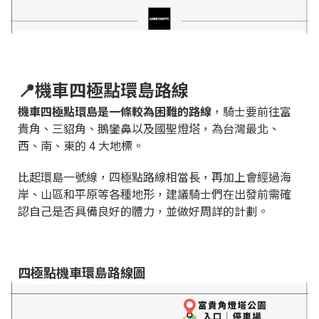
📍機車四極點環島路線
機車四極點環島是一條較為困難的路線
，騎士要前往富
貴角、三貂角、鵝鑾鼻以及國聖燈塔，為台灣最北、
西、南、東的 4 大地標。
比起環島一號線，四極點路線相當長，再加上會經過海
岸、山區和平原等各種地形，建議騎士們在出發前需確
認自己是否具備良好的體力，並做好周詳的計劃。
四極點機車環島路線圖