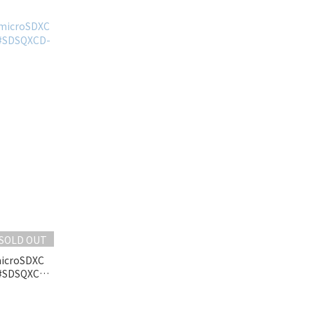
SOLD OUT
icroSDXC
#SDSQXCD-