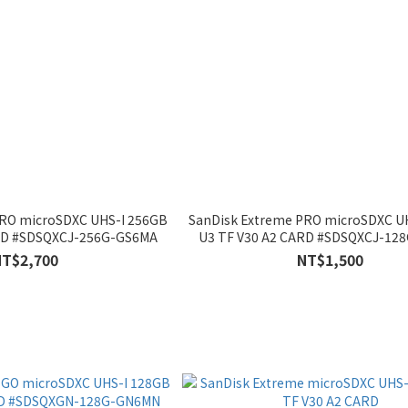
PRO microSDXC UHS-I 256GB
SanDisk Extreme PRO microSDXC U
ARD #SDSQXCJ-256G-GS6MA
U3 TF V30 A2 CARD #SDSQXCJ-12
NT$2,700
NT$1,500