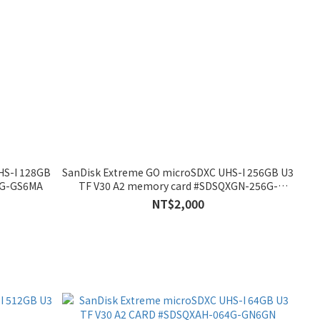
HS-I 128GB
SanDisk Extreme GO microSDXC UHS-I 256GB U3
8G-GS6MA
TF V30 A2 memory card #SDSQXGN-256G-
GN6MN
NT$2,000