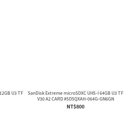
512GB U3 TF
SanDisk Extreme microSDXC UHS-I 64GB U3 TF
V30 A2 CARD #SDSQXAH-064G-GN6GN
NT$800