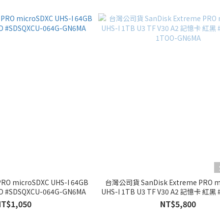
PRO microSDXC UHS-I 64GB
台灣公司貨 SanDisk Extreme PRO m
RD #SDSQXCU-064G-GN6MA
UHS-I 1TB U3 TF V30 A2 記憶卡 紅黑 
1TOO-GN6MA
NT$1,050
NT$5,800