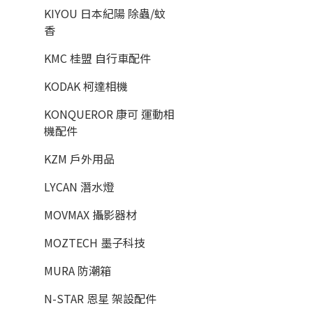
KIYOU 日本紀陽 除蟲/蚊
香
KMC 桂盟 自行車配件
KODAK 柯達相機
KONQUEROR 康可 運動相
機配件
KZM 戶外用品
LYCAN 潛水燈
MOVMAX 攝影器材
MOZTECH 墨子科技
MURA 防潮箱
N-STAR 恩星 架設配件