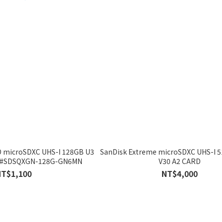
O microSDXC UHS-I 128GB U3
SanDisk Extreme microSDXC UHS-I 
D #SDSQXGN-128G-GN6MN
V30 A2 CARD
NT$1,100
NT$4,000