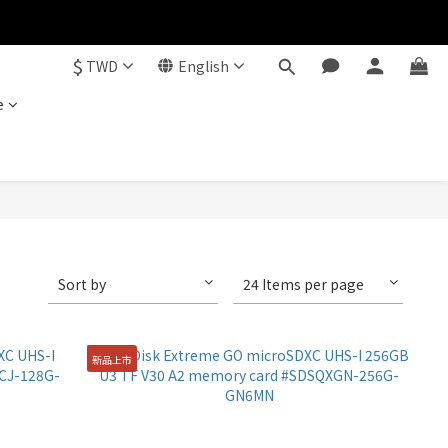
$
TWD
English
e
Sort by
24 Items per page
新品上市