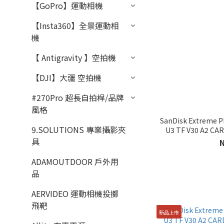
【GoPro】運動相機
【Insta360】全景運動相
機
【 Antigravity 】空拍機
【DJI】大疆 空拍機
#270Pro 超長自拍桿/品牌
風格
SanDisk Extreme 
9.SOLUTIONS 專業攝影夾
U3 TF V30 A2 C
具
ADAMOUTDOOR 戶外用
品
AERVIDEO 運動相機投擲
飛靶
新品上市