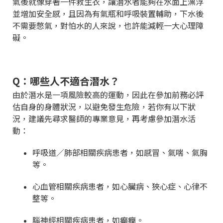
氣後就像穿著一件救生衣，讓潛水者能夠在水面上漂浮
並增加安全感，且因為有氣瓶和呼吸裝置輔助，下水後
不需要憋氣，對怕水的人來說，也許能減輕一大心理障
礙。
Q：哪些人不適合潛水？
由於潛水是一項風險較高的運動，因此在參加前務必評
估自身的身體狀況，以避免發生危險，若你有以下狀
況，建議先尋求醫師的專業意見，再考慮參加潛水活
動：
呼吸道／肺部相關疾病患者，如感冒、氣喘、氣胸
等。
心血管相關疾病患者，如心臟病、狹心症、心律不
整等。
腦神經相關疾病患者，如癲癇。