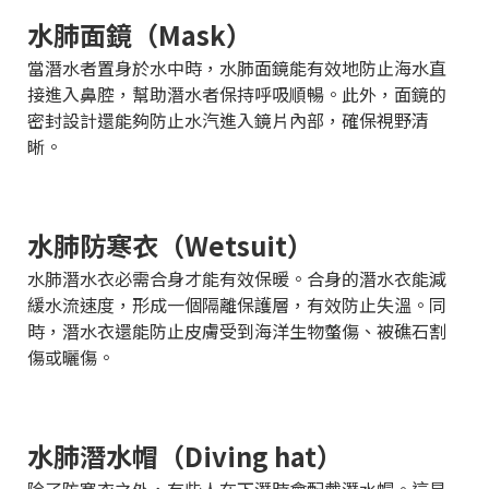
水肺面鏡（Mask）
當潛水者置身於水中時，水肺面鏡能有效地防止海水直
接進入鼻腔，幫助潛水者保持呼吸順暢。此外，面鏡的
密封設計還能夠防止水汽進入鏡片內部，確保視野清
晰。
水肺防寒衣（Wetsuit）
水肺潛水衣必需合身才能有效保暖。合身的潛水衣能減
緩水流速度，形成一個隔離保護層，有效防止失溫。同
時，潛水衣還能防止皮膚受到海洋生物螫傷、被礁石割
傷或曬傷。
水肺潛水帽（Diving hat）
除了防寒衣之外，有些人在下潛時會配戴潛水帽。這是