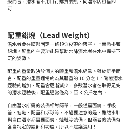
般而言，潛水者不用自行購買氣瓶，向潛水店租借即
可。
配重鉛塊（Lead Weight）
潛水者會在腰部固定一條類似皮帶的帶子，上面懸掛著
鉛塊。配重的主要功能是幫助水肺潛水者在水中保持下
沉的姿勢。
配重的重量取決於個人的體重和潛水經驗。對於新手而
言，配重的重量通常約為其體重的 10 分之 1。隨著潛水
經驗的增加，配重會逐漸減少，多數潛水者在取得足夠
的潛水經驗後，配重通常僅為 2 至 3 公斤左右。
自由潛水所需的裝備相對簡單，一般僅需面鏡、呼吸
管、蛙鞋、配重和浮球等，不過要注意的是，雖然水肺
與自由潛水都需要面鏡、蛙鞋等裝備，但兩者的裝備有
各自特定的設計和功能，所以不建議混用！