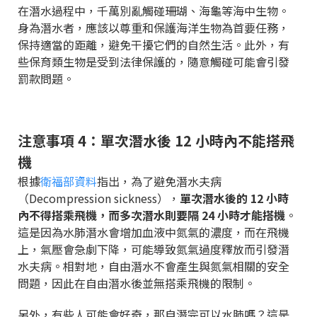
在潛水過程中，千萬別亂觸碰珊瑚、海龜等海中生物。
身為潛水者，應該以尊重和保護海洋生物為首要任務，
保持適當的距離，避免干擾它們的自然生活。此外，有
些保育類生物是受到法律保護的，隨意觸碰可能會引發
罰款問題。
注意事項 4：單次潛水後 12 小時內不能搭飛
機
根據
衛福部資料
指出，為了避免潛水夫病
（Decompression sickness），
單次潛水後的 12 小時
內不得搭乘飛機，而多次潛水則要隔 24 小時才能搭機
。
這是因為水肺潛水會增加血液中氮氣的濃度，而在飛機
上，氣壓會急劇下降，可能導致氮氣過度釋放而引發潛
水夫病。相對地，自由潛水不會產生與氮氣相關的安全
問題，因此在自由潛水後並無搭乘飛機的限制。
另外，有些人可能會好奇，那自潛完可以水肺嗎？這是