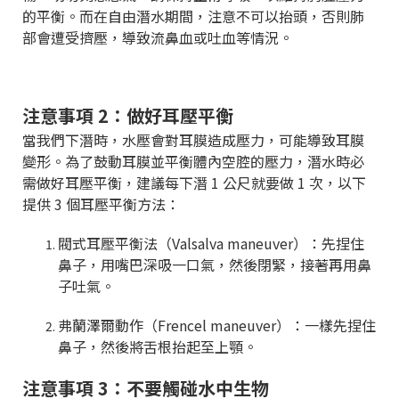
的平衡。而在自由潛水期間，注意不可以抬頭，否則肺
部會遭受擠壓，導致流鼻血或吐血等情況。
注意事項 2：做好耳壓平衡
當我們下潛時，水壓會對耳膜造成壓力，可能導致耳膜
變形。為了鼓動耳膜並平衡體內空腔的壓力，潛水時必
需做好耳壓平衡，建議每下潛 1 公尺就要做 1 次，以下
提供 3 個耳壓平衡方法：
閥式耳壓平衡法（Valsalva maneuver）：先捏住
鼻子，用嘴巴深吸一口氣，然後閉緊，接著再用鼻
子吐氣。
弗蘭澤爾動作（Frencel maneuver）：一樣先捏住
鼻子，然後將舌根抬起至上顎。
注意事項 3：不要觸碰水中生物