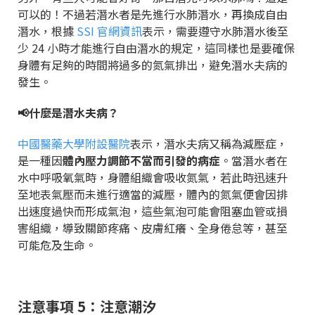
可以的！不過若潛水者是先進行水肺潛水，再換成自由
潛水，根據
SSI 官網資訊
表示，需要遵守水肺潛水後至
少 24 小時才能進行自由潛水的規定，這同樣也是要確保
身體有足夠的時間將過多的氮氣排出，避免潛水夫病的
發生。
📢什麼是潛水夫病？
中國醫藥大學附設醫院
表示，潛水夫病又稱為減壓症，
是一種因
體內壓力調節不當而引發的病症
。當潛水者在
水中呼吸氧氣時，身體組織會吸收氮氣，若此時迅速升
至地表氣壓而未進行適當的減壓，體內的氮氣便會因排
出速度過快而形成氣泡，這些氣泡可能會阻塞血管或損
害組織，導致關節疼痛、皮膚紅癢、全身倦怠等，甚至
可能危及生命。
注意事項 5：注意潮汐