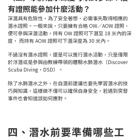
有證照能參加什麼活動？
深潛具有危險性，為了安全著想，必需事先取得相應的
潛水證照。一般來說，只要擁有合格 OW／AOW 證照，
便可參與深潛活動，持有 OW 證照可下潛至 18 米內的深
度， 而持有 AOW 證照可下潛深度為 30 米內。
不過沒有潛水證照，還是可以進行潛水活動，只是僅限
於浮潛或是參與由教練帶領的體驗水肺潛水（Discover
Scuba Diving，DSD）。
除了水肺潛水之外，在自潛前建議也要先學習潛水的技
巧與知識，這樣做不僅可以確保自身安全，若遇到突發
事件也會知道該如何應對。
四、潛水前要準備哪些工