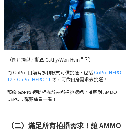
（圖片提供／凱西 Cathy/Wen Hsin🇹🇼）
而 GoPro 目前有多個款式可供挑選，包括
GoPro HERO
12
、
GoPro HERO 11
等，可依自身需求去挑選！
那麼 GoPro 運動相機該去哪裡挑選呢？推薦到 AMMO
DEPOT. 彈藥庫看一看！
（二）滿足所有拍攝需求！讓 AMMO