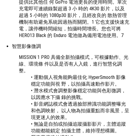
提供比其他任 何 GoPro 電池更長的使用時間。單次
充電即可連續錄製超過 3 小 時的 4K30 影片，以及
超過 5 小時的 1080p30 影片，且經改良的 散熱管理
機制有助避免系統因過熱而關閉。1 它也支援快速充
電，讓停機時間縮短，拍攝時間增長。您也可將
HERO13 Black 的 Enduro 電池做為備用電池使用。7
智慧影像微調
MISSION 1 PRO 具備全新拍攝模式，可根據動作、光
線、環境條 件以及是否有人入鏡，進行智慧化調
整。
• 運動個人視角能夠最佳化 HyperSmooth 影像
穩定功能與視 野，以拍攝高速動作影片。
• 潛水模式會調整影像穩定功能與色彩微調，
以因應水下攝 錄的挑戰。
• 影音網誌模式會透過臉部辨識功能調整曝光
和色調映射， 以人物為拍攝重點而非風景，呈
現更迷人的效果。
• 無論是自拍或拍攝追蹤攝影影片，主體追蹤
功能都能鎖定 拍攝主體，維持理想構圖。