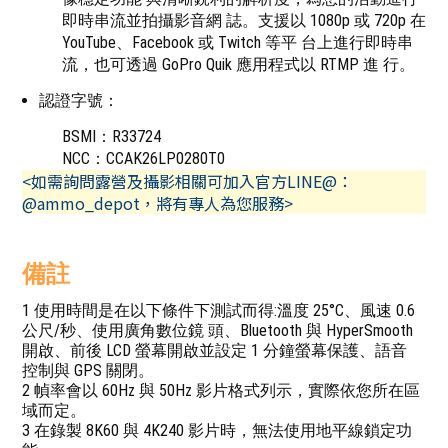
即時串流並拍攝影音網 誌。支援以 1080p 或 720p 在
YouTube、Facebook 或 Twitch 等平 台上進行即時串
流，也可透過 GoPro Quik 應用程式以 RTMP 進 行。
認證字號：
BSMI：R33724
NCC：CCAK26LP0280T0
<如需詢問露營及攝影相關可加入官方LINE@：
@ammo_depot，將有專人為您服務>
備註
1 使用時間是在以下條件下測試而得:溫度 25°C、風速 0.6
公尺/秒、使用廣角數位鏡 頭、Bluetooth 與 HyperSmooth
開啟、前後 LCD 螢幕開啟並設定 1 分鐘螢幕保護、語音
控制與 GPS 關閉。
2 幀率會以 60Hz 與 50Hz 影片格式列示，實際依您所在區
域而定。
3 在錄製 8K60 與 4K240 影片時，無法使用地平線鎖定功