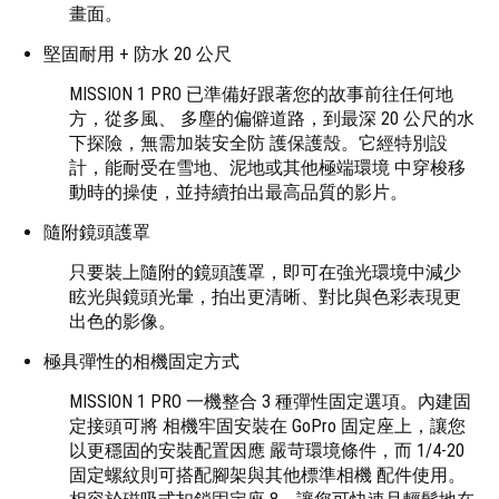
畫面。
堅固耐用 + 防水 20 公尺
MISSION 1 PRO 已準備好跟著您的故事前往任何地
方，從多風、 多塵的偏僻道路，到最深 20 公尺的水
下探險，無需加裝安全防 護保護殼。它經特別設
計，能耐受在雪地、泥地或其他極端環境 中穿梭移
動時的操使，並持續拍出最高品質的影片。
隨附鏡頭護罩
只要裝上隨附的鏡頭護罩，即可在強光環境中減少
眩光與鏡頭光暈，拍出更清晰、對比與色彩表現更
出色的影像。
極具彈性的相機固定方式
MISSION 1 PRO 一機整合 3 種彈性固定選項。內建固
定接頭可將 相機牢固安裝在 GoPro 固定座上，讓您
以更穩固的安裝配置因應 嚴苛環境條件，而 1/4-20
固定螺紋則可搭配腳架與其他標準相機 配件使用。