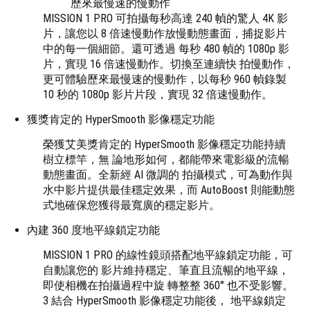
歷來最慢速的慢動作
MISSION 1 PRO 可拍攝每秒高達 240 幀的驚人 4K 影
片，讓您以 8 倍速慢動作放慢動態畫面，捕捉影片
中的每一個細節。還可透過 每秒 480 幀的 1080p 影
片，實現 16 倍速慢動作。切換至連續快 拍慢動作，
更可體驗歷來最慢速的慢動作，以每秒 960 幀錄製
10 秒的 1080p 影片片段，實現 32 倍速慢動作。
獲獎肯定的 HyperSmooth 影像穩定功能
榮獲艾美獎肯定的 HyperSmooth 影像穩定功能持續
樹立標竿，無 論地形如何，都能帶來電影級的流暢
動態畫面。全新經 AI 微調的 拍攝模式，可為動作與
水中影片提供最佳穩定效果，而 AutoBoost 則能動態
式地確保您獲得最寬廣的穩定影片。
內建 360 度地平線鎖定功能
MISSION 1 PRO 的線性鏡頭搭配地平線鎖定功能，可
自動讓您的 影片維持穩定、筆直且流暢的地平線，
即使相機在拍攝過程中旋 轉整整 360° 也不受影響。
3 結合 HyperSmooth 影像穩定功能後， 地平線鎖定