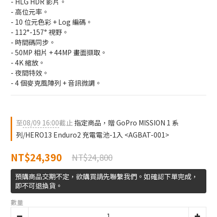
- HLG HDR 影片。
- 高位元率。
- 10 位元色彩 + Log 編碼。
- 112°-157° 視野。
- 時間碼同步。
- 50MP 相片 + 44MP 畫面擷取。
- 4K 縮放。
- 夜間特效。
- 4 個麥克風陣列 + 音訊微調。
至
08/09 16:00
截止
指定商品，贈 GoPro MISSION 1 系
列/HERO13 Enduro2 充電電池-1入 <AGBAT-001>
NT$24,390
NT$24,800
預購商品交期不定，欲購買請先聯繫我們。如確認下單完成，
即不可退換貨。
數量