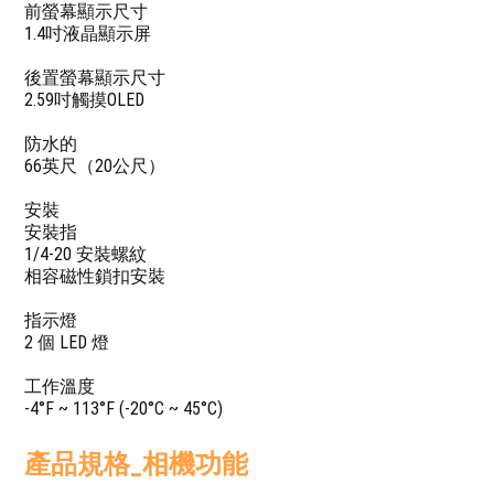
前螢幕顯示尺寸
1.4吋液晶顯示屏
後置螢幕顯示尺寸
2.59吋觸摸OLED
防水的
66英尺（20公尺）
安裝
安裝指
1/4-20 安裝螺紋
相容磁性鎖扣安裝
指示燈
2 個 LED 燈
工作溫度
-4°F ~ 113°F (-20°C ~ 45°C)
產品規格_相機功能