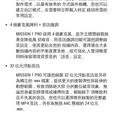
製作需求，以最有效率的 方式操作相機。您也可以
建立自訂模式，在需要時立即載入特定 鏡頭所需的
常用設定。
4 個麥克風陣列 + 音訊微調
MISSION 1 PRO 採用 4 個麥克風，提升立體聲錄製效
果並降低風 切噪音，而音訊微調功能可讓您調整錄
音設定，使其更貼合您的 拍攝內容。選擇適合大多
數拍攝內容的平衡真實音效，或可強化 人聲清晰度
同時保留環境背景音的「語音」設定。
32 位元浮點音訊
MISSION 1 PRO 可讓您錄製 32 位元浮點音訊並另存
為獨立的 .wav 檔案，提供更大的後製彈性與延伸的
動態範圍，有效消除絕大部 分的數位破音現象。無
論您身處安靜環境或擁擠街道，都能錄下 清晰銳利
且不失真的音訊。您也可以選擇將所錄製的完整處
理 MP4 音訊，另存為無損 AAC 壓縮的 24 位元
.wav。