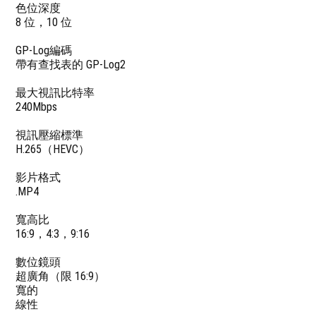
色位深度
8 位，10 位
GP-Log編碼
帶有查找表的 GP-Log2
最大視訊比特率
240Mbps
視訊壓縮標準
H.265（HEVC）
影片格式
.MP4
寬高比
16:9，4:3，9:16
數位鏡頭
超廣角（限 16:9）
寬的
線性