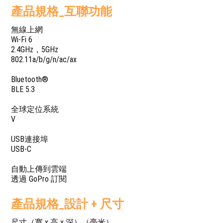
產品規格_互聯功能
無線上網
Wi-Fi 6
2.4GHz，5GHz
802.11a/b/g/n/ac/ax
Bluetooth®
BLE 5.3
全球定位系統
V
USB連接埠
USB-C
自動上傳到雲端
透過 GoPro 訂閱
產品規格_設計 + 尺寸
尺寸（寬 x 高 x 深）（毫米）