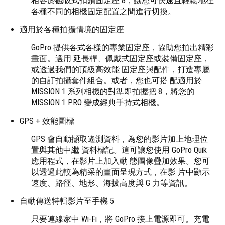
相容於磁吸式扣鎖固定座 8，讓您可快速且輕鬆地在
各種不同的相機固定配置之間進行切換。
適用於各種拍攝情境的固定座
GoPro 提供各式各樣的專業固定座，協助您拍出精彩
畫面。選用 延長桿、佩戴式固定座或裝備固定座，
或透過我們的頂級高效能 固定座與配件，打造專屬
的自訂拍攝套件組合。或者，您也可搭 配適用於
MISSION 1 系列相機的對準即拍握把 8，將您的
MISSION 1 PRO 變成經典手持式相機。
GPS + 效能圖標
GPS 會自動擷取遙測資料，為您的影片加上地理位
置與其他中繼 資料標記。這可讓您使用 GoPro Quik
應用程式，在影片上加入動 態圖像疊加效果。您可
以透過此較為精采的畫面呈現方式，在影 片中顯示
速度、路徑、地形、海拔高度與 G 力等資訊。
自動傳送特輯影片至手機 5
只要連線家中 Wi-Fi，將 GoPro 接上電源即可。充電