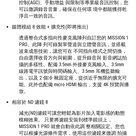
控制(AGC)、手動增益 與限制等專業級音訊控制，您
可以微調錄音音量，確保在任何環 境中都能獲得乾
淨且一致的音訊。
媒體模組 8 效能 + 擴充性(即將推出)
透過整合式多指向性麥克風陣列自訂您的 MISSION 1
PRO。此陣 列可錄製單聲道與立體聲音訊，並搭載
波束成形技術，讓您可在 不同指向模式之間切換，
自由選擇收音方向與範圍，提升錄音與 影音網誌拍
攝的多樣性。配備 3.5mm 外接麥克風輸入、3.5mm
線路電平訊號與時間碼輸入、3.5mm 耳機監聽輸
出，以及 2 個冷 靴固定座，提供近乎無限的擴充可
能。此外也配備 micro HDMI 輸出，支援 4K 預覽與播
放。
相容於 ND 濾鏡 8
減光(ND)濾鏡可讓您輕鬆為影片加入電影感的動態
模糊效果。 只要將濾鏡安裝到標準鏡頭上，
MISSION 1 PRO 就會自動依此調 整相關設定。您也
可以根據光源條件需求，使用這些濾鏡來微調 拍攝