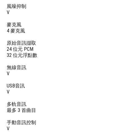
風噪抑制
V
麥克風
4 麥克風
原始音訊擷取
24 位元 PCM
32 位元浮點數
無線音訊
V
USB音訊
V
多軌音訊
最多 3 首曲目
手動音訊控制
V