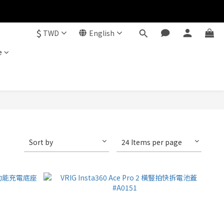
$
TWD
English
e
Sort by
24 Items per page