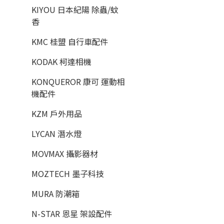
KIYOU 日本紀陽 除蟲/蚊
香
KMC 桂盟 自行車配件
KODAK 柯達相機
KONQUEROR 康可 運動相
機配件
KZM 戶外用品
LYCAN 潛水燈
MOVMAX 攝影器材
MOZTECH 墨子科技
MURA 防潮箱
N-STAR 恩星 架設配件