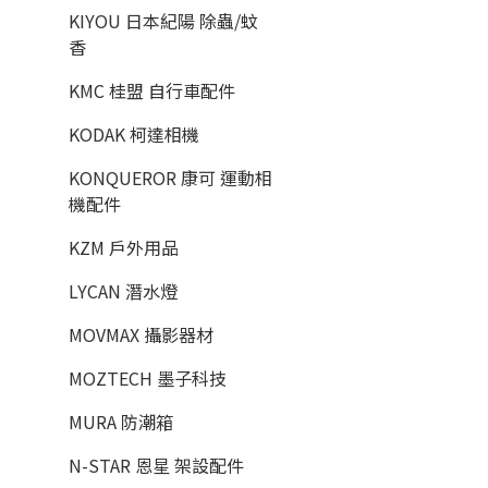
KIYOU 日本紀陽 除蟲/蚊
香
KMC 桂盟 自行車配件
KODAK 柯達相機
KONQUEROR 康可 運動相
機配件
KZM 戶外用品
LYCAN 潛水燈
MOVMAX 攝影器材
MOZTECH 墨子科技
MURA 防潮箱
N-STAR 恩星 架設配件