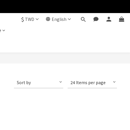
$
TWD
English
e
Sort by
24 Items per page