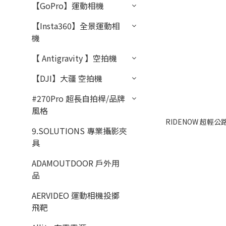
【GoPro】運動相機
【Insta360】全景運動相
機
【 Antigravity 】空拍機
【DJI】大疆 空拍機
#270Pro 超長自拍桿/品牌
風格
RIDENOW 超輕公
9.SOLUTIONS 專業攝影夾
具
ADAMOUTDOOR 戶外用
品
AERVIDEO 運動相機投擲
飛靶