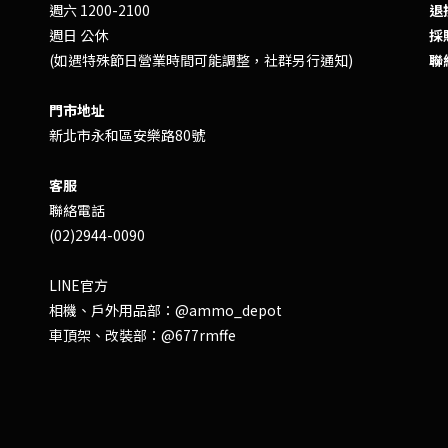
週六 1200-2100
退換
週日 公休
採
(如遇特殊節日營業時間可能調整，社群另行通知)
聯
門市地址
新北市永和區安樂路80號
客服
聯絡電話
(02)2944-0090
LINE官方
相機、戶外用品部：
@ammo_depot
車頂架、改裝部：
@677rmffe