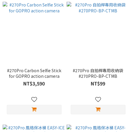
#270Pro Carbon Selfie Stick
#270Pro 自拍桿專用收納袋
for GOPRO action camera
#270PRO-BP-CTMB
NT$3,590
NT$99