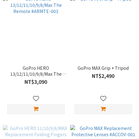
GoPro HERO
GoPro MAX Grip + Tripod
13/12/11/10/9/8/Max The
NT$2,490
Remote #ARMTE-003
NT$3,090