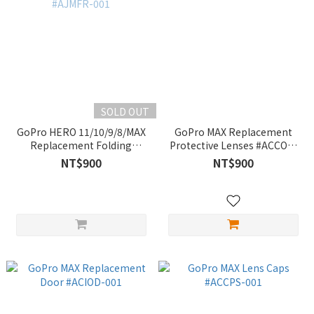
SOLD OUT
GoPro HERO 11/10/9/8/MAX
GoPro MAX Replacement
Replacement Folding
Protective Lenses #ACCOV-
Fingers #AJMFR-001
001
NT$900
NT$900