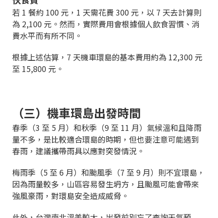
若 1 餐約 100 元，1 天需花費 300 元，以 7 天去計算則
為 2,100 元。然而，實際費用會根據個人飲食習慣、消
費水平而有所不同。
根據上述估算，7 天機車環島的基本費用約為 12,300 元
至 15,800 元。
（三）機車環島出發時間
春季（3 至 5 月）和秋季（9 至 11 月）氣候溫和且降雨
量不多，是比較適合環島的時期，但也要注意可能遇到
春雨，建議攜帶雨具以應對突發情況。
梅雨季（5 至 6 月）和颱風季（7 至 9 月）則不宜環島，
因為雨量較多，山區容易發生坍方，且颱風可能會帶來
強風豪雨，對環島安全造成威脅。
此外，台灣南北溫差較大，出發前別忘了查詢天氣預