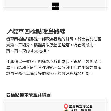
📍機車四極點環島路線
機車四極點環島是一條較為困難的路線
，騎士要前往富
貴角、三貂角、鵝鑾鼻以及國聖燈塔，為台灣最北、
西、南、東的 4 大地標。
比起環島一號線，四極點路線相當長，再加上會經過海
岸、山區和平原等各種地形，建議騎士們在出發前需確
認自己是否具備良好的體力，並做好周詳的計劃。
四極點機車環島路線圖