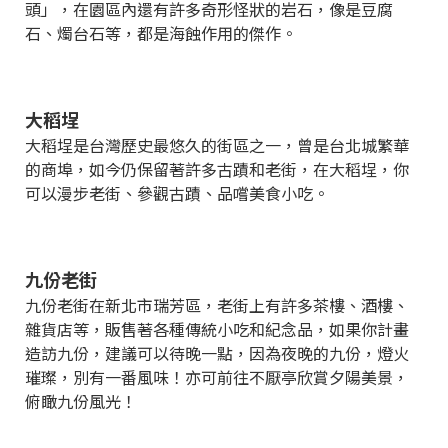
頭」，在園區內還有許多奇形怪狀的岩石，像是豆腐
石、燭台石等，都是海蝕作用的傑作。
大稻埕
大稻埕是台灣歷史最悠久的街區之一，曾是台北城繁華
的商埠，如今仍保留著許多古蹟和老街，在大稻埕，你
可以漫步老街、參觀古蹟、品嚐美食小吃。
九份老街
九份老街在新北市瑞芳區，老街上有許多茶樓、酒樓、
雜貨店等，販售著各種傳統小吃和紀念品，如果你計畫
造訪九份，建議可以待晚一點，因為夜晚的九份，燈火
璀璨，別有一番風味！亦可前往不厭亭欣賞夕陽美景，
俯瞰九份風光！