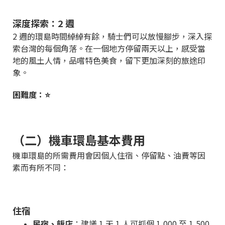
深度探索：2 週
2 週的環島時間綽綽有餘，騎士們可以放慢腳步，深入探
索台灣的每個角落。在一個地方停留兩天以上，感受當
地的風土人情，品嚐特色美食，留下更加深刻的旅途印
象。
困難度：⭐
（二）機車環島基本費用
機車環島的所需費用會因個人住宿、停留點、油費等因
素而有所不同：
住宿
民宿、飯店
：建議 1 天 1 人可抓個 1,000 至 1,500