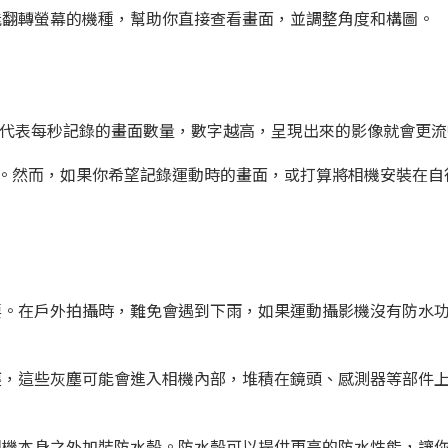
能翻轉螢幕的機種，幫助你直接查看畫面，並調整角度和構圖。
數代表每秒記錄的畫面數量，數字越高，呈現出來的影像就會更流
幀率。然而，如果你希望記錄運動時的畫面，或打算將相機安裝在
要。在戶外拍攝時，難免會遇到下雨，如果運動攝影機沒有防水
塵，這些灰塵可能會進入相機內部，堆積在鏡頭、感測器等部件
相機本身之外加裝防水殼。防水殼可以提供更高的防水性能，讓