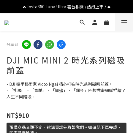
🔥 DJI OSMO POCKET 4P 口袋相機 \ 熱烈上市 / 🔥
🔥 Insta360 Luna Ultra 雲台相機 \ 熱烈上市 / 🔥
🔥 Insta360 GO Ultra Hello Kitty 聯名限定套裝 \ 時尚上市 / 🔥
🔥 DJI OSMO POCKET 4P 口袋相機 \ 熱烈上市 / 🔥
分享到
DJI MIC MINI 2 時光系列磁吸
前蓋
- DJI 攜手藝術家 Victo Ngai 精心打造時光系列磁吸前蓋。
- 「拂曉」、「青馳」、「熾盛」、「礪金」四款插畫細膩描繪了
人生不同階段。
NT$910
預購商品交期不定，欲購買請先聯繫我們。如確認下單完成，
即不可退換貨。