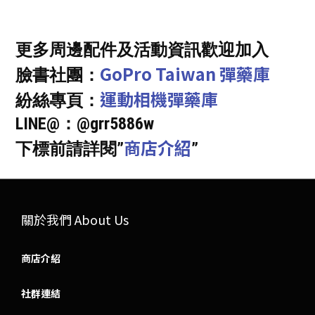
更多周邊配件及活動資訊歡迎加入
GoPro Taiwan 彈藥庫
臉書社團：
運動相機彈藥庫
紛絲專頁：
LINE@：@grr5886w
商店介紹
下標前請詳閱”
”
關於我們 About Us
商店介紹
社群連結