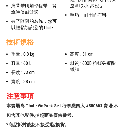
肩背帶與加墊提帶，背
速拿取小型物品
拿時倍感舒適
輕巧、耐用的布料
有了隨附的名條，您可
以輕鬆辨識您的Thule
技術規格
重量 : 0.8 kg
高度 : 31 cm
容量 : 60 L
材質 : 600D 抗撕裂聚酯
纖維
長度 : 73 cm
寬度 : 38 cm
注意事項
本賣場為 Thule GoPack Set 行李袋四入 #800603 賣場,不
包含其他配件,拍照商品僅供參考。
*商品拆封後恕不接受退/換貨。