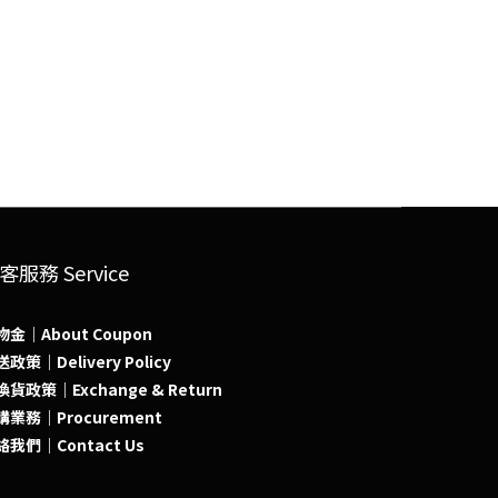
客服務 Service
物金｜About Coupon
政策｜Delivery Policy
貨政策｜Exchange & Return
購業務｜Procurement
絡我們｜Contact Us