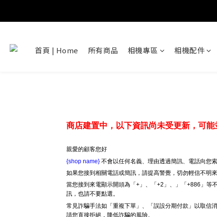
首頁 | Home
所有商品
相機專區
相機配件
商店建置中，以下資訊尚未受更新，可能
親愛的顧客您好
{shop name}
不會以任何名義、理由透過簡訊、電話向您索
如果您接到相關電話或簡訊，請提高警覺，切勿輕信不明
當您接到來電顯示開頭為「+」、「+2」、」「+886」
訊，也請不要點選。
常見詐騙手法如「重複下單」、「誤設分期付款」以取信消
請您直接拒絕，降低詐騙的風險。