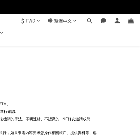
$
TWD
繁體中文
。
TM。
線進行確認。
法機關的手法。不明連結、不認識的LINE好友邀請或簡
給銀行，如果來電內容要求您操作相關帳戶、提供資料等，也