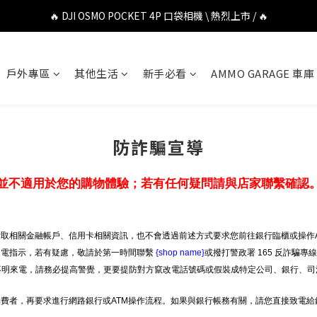
🔥 DJI OSMO POCKET 4P 口袋相機 \ 熱烈上市 / 🔥
🔥 DJI OSMO POCKET 4P 口袋相機 \ 熱烈上市 / 🔥
🔥 Insta360 Luna Ultra 雲台相機 \ 熱烈上市 / 🔥
戶外專區
其他生活
新手必看
AMMO GARAGE 車庫
🔥 Insta360 GO Ultra Hello Kitty 聯名限定套裝 \ 時尚上市 / 🔥
🔥 DJI OSMO POCKET 4P 口袋相機 \ 熱烈上市 / 🔥
防詐騙宣導
並不適用於您的購物體驗；若有任何疑問請與店家聯繫確認
取相關金融帳戶、信用卡相關資訊，也不會透過前述方式要求您前往銀行臨櫃或操作A
來電指示，若有疑慮，敬請於第一時間聯繫
{shop name}
或撥打警政署 165 反詐騙專
等不明來電，請務必提高警覺，更要提防對方竄改電話號碼或假裝成特定公司、銀行、司
費者，再要求進行網路銀行或ATM操作流程。如果與銀行帳務有關，請您直接致電