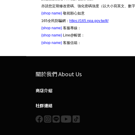
亦請您定期修改密碼、強化密碼強度（以大小寫英文、數
{shop name}
敬祝順心如意
165全民防騙網：
https://165.npa.gov.tw/#/
{shop name}
客服專線：
{shop name}
Line@帳號：
{shop name}
客服信箱：
關於我們 About Us
商店介紹
社群連結