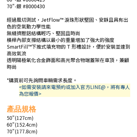
70"-銀 #8000430
經過風切測試，JetFlow™ 淚珠形狀堅固、安靜且具有出
色的空氣動力學性能
無縫擠壓鋁結構輕巧、堅固且時尚
橫桿內部支撐結構以最小的重量增加了強大的強度
SmartFill™下推式填充物的 T 形槽設計，便於安裝並達到
高效氣流
透明陽極氧化合金飾面和高光聚合物端蓋架在車頂，兼顧
時尚
*購買前可先詢問車輛需求長度。
<如需安裝請來電預約或加入官方LINE@，將有專人
為您報價>
產品規格
50"(127cm)
60"(152.4cm)
70"(177.8cm)