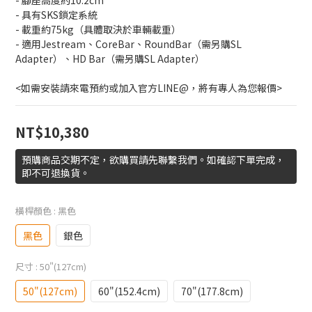
- 腳座高度約10.2cm
- 具有SKS鎖定系統
- 載重約75kg（具體取決於車輛載重）
- 適用Jestream、CoreBar、RoundBar（需另購SL 
Adapter）、HD Bar（需另購SL Adapter）
<如需安裝請來電預約或加入官方LINE@，將有專人為您報價>
NT$10,380
預購商品交期不定，欲購買請先聯繫我們。如確認下單完成，
即不可退換貨。
橫桿顏色
: 黑色
黑色
銀色
尺寸
: 50"(127cm)
50"(127cm)
60"(152.4cm)
70"(177.8cm)