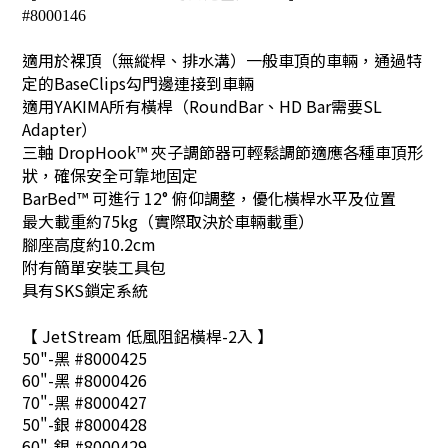
#8000146
適用於裸頂（無縱桿、排水溝）一般車頂的車輛，通過特
定的BaseClips勾門邊連接到車輛
適用YAKIMA所有橫桿（RoundBar、HD Bar需要SL
Adapter）
三軸 DropHook™ 夾子調節器可輕鬆調節適應各種車頂形
狀，確保安全可靠地固定
BarBed™ 可進行 12° 俯仰調整，優化橫桿水平及位置
最大載重約75kg（實際取決於車輛載重）
腳座高度約10.2cm
附有簡單安裝工具包
具有SKS鎖定系統
【 JetStream 低風阻鋁橫桿-2入 】
50"-黑 #8000425
60"-黑 #8000426
70"-黑 #8000427
50"-銀 #8000428
60"-銀 #8000429