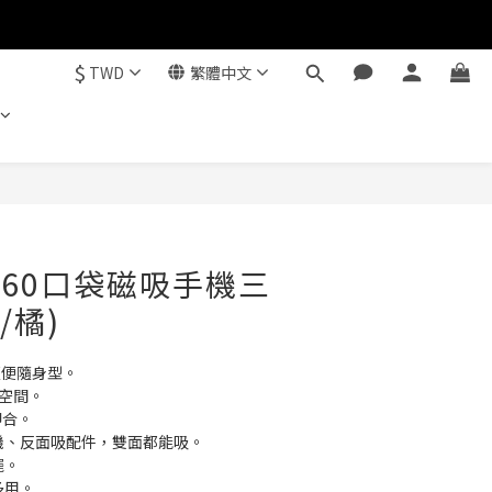
$
TWD
繁體中文
立即購買
 MA60口袋磁吸手機三
/橘)
輕便隨身型。
佔空間。
即合。
手機、反面吸配件，雙面都能吸。
擺。
多用。