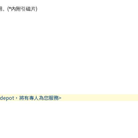
。(*內附引磁片)
depot，將有專人為您服務>