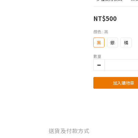
NT$500
顏色
: 黑
黑
銀
橘
數量
加入購物車
送貨及付款方式