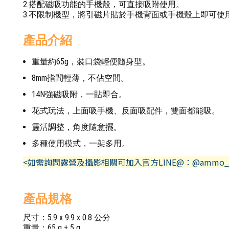
2.搭配磁吸功能的手機殼，可直接吸附使用。
3.不限制機型，將引磁片貼於手機背面或手機殼上即可使用
產品介紹
重量約65g，裝口袋輕便隨身型。
8mm指間輕薄，不佔空間。
14N強磁吸附，一貼即合。
花式玩法，上面吸手機、反面吸配件，雙面都能吸。
靈活調整，角度隨意擺。
多種使用模式，一架多用。
<如需詢問露營及攝影相關可加入官方LINE@：@ammo_
產品規格
尺寸：5.9 x 9.9 x 0.8 公分
重量：65 g ± 5 g