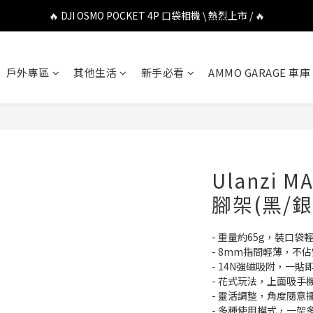
🔥 DJI OSMO POCKET 4P 口袋相機 \ 熱烈上市 / 🔥
🔥 DJI OSMO POCKET 4P 口袋相機 \ 熱烈上市 / 🔥
🔥 Insta360 Luna Ultra 雲台相機 \ 熱烈上市 / 🔥
戶外專區
其他生活
新手必看
AMMO GARAGE 車庫
🔥 Insta360 GO Ultra Hello Kitty 聯名限定套裝 \ 時尚上市 / 🔥
🔥 DJI OSMO POCKET 4P 口袋相機 \ 熱烈上市 / 🔥
Ulanzi
腳架(黑/銀
- 重量約65g，裝口袋
- 8mm指間輕薄，不
- 14N強磁吸附，一貼
- 花式玩法，上面吸
- 靈活調整，角度隨意
- 多種使用模式，一架