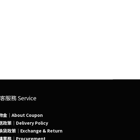
客服務 Service
物金｜About Coupon
政策｜Delivery Policy
貨政策｜Exchange & Return
購業務｜Procurement