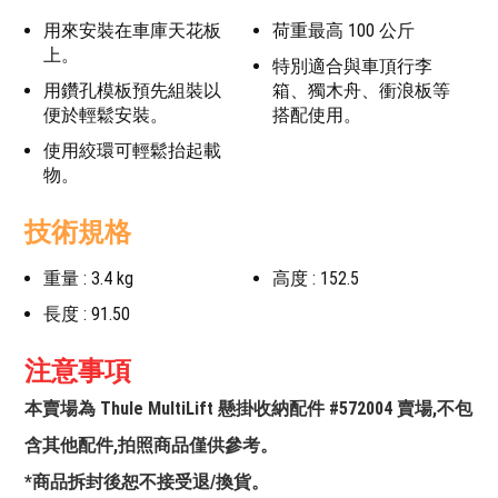
用來安裝在車庫天花板
荷重最高 100 公斤
上。
特別適合與車頂行李
用鑽孔模板預先組裝以
箱、獨木舟、衝浪板等
便於輕鬆安裝。
搭配使用。
使用絞環可輕鬆抬起載
物。
技術規格
重量 : 3.4 kg
高度 : 152.5
長度 : 91.50
注意事項
本賣場為 Thule MultiLift 懸掛收納配件 #572004 賣場,不包
含其他配件,拍照商品僅供參考。
*商品拆封後恕不接受退/換貨。