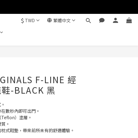
$
TWD
繁體中文
GINALS F-LINE 經
-BLACK 黑
式。
你在數秒內即可出門。
Teflon）塗層。
材質。
構的枕式鞋墊，帶來前所未有的舒適體驗。