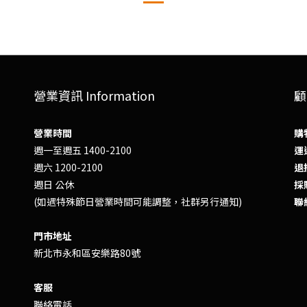
營業資訊 Information
顧
營業時間
購
週一至週五 1400-2100
運送
週六 1200-2100
退換
週日 公休
採
(如遇特殊節日營業時間可能調整，社群另行通知)
聯
門市地址
新北市永和區安樂路80號
客服
聯絡電話