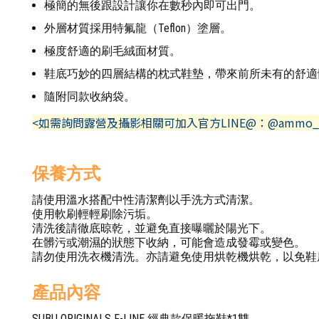
極簡的無後跟設計讓你在數秒內即可出門。
外層材質採用特氟龍（Teflon）塗層。
極度舒適的刷毛絨面材質。
鞋底巧妙的四層結構的枕式鞋墊，帶來前所未有的舒適
隨附同款收納袋。
<如需詢問露營及攝影相關可加入官方LINE@：@ammo_
保養方式
請使用溫水搭配中性清潔劑以手洗方式清潔。
使用軟刷輕輕刷除污垢。
清洗後請徹底晾乾，並避免直接曝曬於陽光下。
在髒污或潮濕的狀態下收納，可能會造成發霉或變色。
請勿使用洗衣機清洗。亦請避免使用烘乾機烘乾，以免鞋底的
產品內容
SUBU ORIGINALS F-LINE 經典款保暖拖鞋*1雙