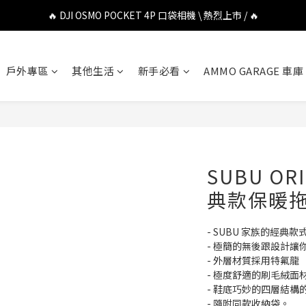
🔥 DJI OSMO POCKET 4P 口袋相機 \ 熱烈上市 / 🔥
🔥 DJI OSMO POCKET 4P 口袋相機 \ 熱烈上市 / 🔥
🔥 Insta360 Luna Ultra 雲台相機 \ 熱烈上市 / 🔥
戶外專區
其他生活
新手必看
AMMO GARAGE 車庫
🔥 Insta360 GO Ultra Hello Kitty 聯名限定套裝 \ 時尚上市 / 🔥
🔥 DJI OSMO POCKET 4P 口袋相機 \ 熱烈上市 / 🔥
SUBU ORI
典款保暖拖鞋
- SUBU 家族的經典款
- 極簡的無後跟設計讓
- 外層材質採用特氟龍（
- 極度舒適的刷毛絨面
- 鞋底巧妙的四層結
- 隨附同款收納袋。