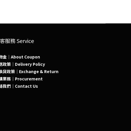
客服務 Service
物金｜About Coupon
政策｜Delivery Policy
貨政策｜Exchange & Return
購業務｜Procurement
絡我們｜Contact Us