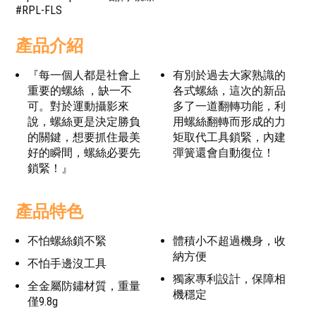
#RPL-FLS
產品介紹
『每一個人都是社會上
有別於過去大家熟識的
重要的螺絲 ，缺一不
各式螺絲，這次的新品
可。對於運動攝影來
多了一道翻轉功能，利
說，螺絲更是決定勝負
用螺絲翻轉而形成的力
的關鍵，想要抓住最美
矩取代工具鎖緊，內建
好的瞬間，螺絲必要先
彈簧還會自動復位！
鎖緊！』
產品特色
不怕螺絲鎖不緊
體積小不超過機身，收
納方便
不怕手邊沒工具
獨家專利設計，保障相
全金屬防鏽材質，重量
機穩定
僅9.8g