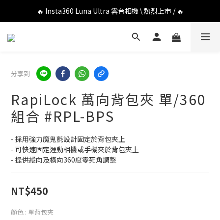
🔥 DJI OSMO POCKET 4P 口袋相機 \ 熱烈上市 / 🔥
🔥 Insta360 Luna Ultra 雲台相機 \ 熱烈上市 / 🔥
🔥 Insta360 GO Ultra Hello Kitty 聯名限定套裝 \ 時尚上市 / 🔥
🔥 DJI OSMO POCKET 4P 口袋相機 \ 熱烈上市 / 🔥
分享到
RapiLock 萬向背包夾 單/360
組合 #RPL-BPS
- 採用強力魔鬼氈設計固定於背包夾上
- 可快速固定運動相機或手機夾於背包夾上
- 提供縱向及橫向360度零死角調整
NT$450
顏色
: 單背包夾