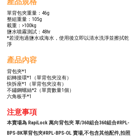
產品規格
單背包夾重量：46g
整組重量：105g
載重：>100kg
鹽水噴霧測試：48hr
*若浸泡過鹽水或海水，使用後立即以清水洗淨並擦拭乾
淨
產品內容
背包夾*1
鋁轉接環*1（單背包夾沒有）
快拆座*1（單背包夾沒有）
不鏽鋼螺絲*2（單賣數量1個）
六角板手*1
注意事項
本賣場為 RapiLock 萬向背包夾 單/360組合360組合#RPL-
BPS-BK單背包夾#RPL-BPS-OL 賣場,不包含其他配件,拍照