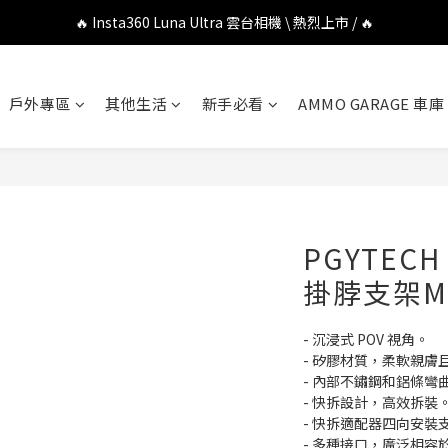
🔥 DJI OSMO POCKET 4P 口袋相機 \ 熱烈上市 / 🔥
🔥 Insta360 Luna Ultra 雲台相機 \ 熱烈上市 / 🔥
🔥 Insta360 GO Ultra Hello Kitty 聯名限定套裝 \ 時尚上市 / 🔥
戶外專區
其他生活
新手必看
AMMO GARAGE 車庫
🔥 DJI OSMO POCKET 4P 口袋相機 \ 熱烈上市 / 🔥
PGYTECH
掛脖支架MAX
- 沉浸式 POV 視角。
- 矽膠材質，柔軟親膚
- 內部不鏽鋼和鋁條彎
- 快拆設計，高效拆裝
- 快拆適配器四向安裝
- 多種接口，廣泛相容