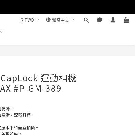
$
TWD
繁體中文
立即購買
 CapLock 運動相機
 #P-GM-389
且防滑。
曲靈活，配戴舒適。
。
支援水平和垂直拍攝。
於各種設備。