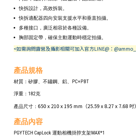
快拆設計，高效拆裝。
快拆適配器四向安裝支援水平和垂直拍攝。
多種接口，廣泛相容於各種設備。
胸部固定帶，確保主動運動時穩定拍攝。
<如需詢問露營及攝影相關可加入官方LINE@：@ammo_
產品規格
材質：矽膠、不鏽鋼、鋁、PC+PBT
淨重：182克
650 x 210 x 195 mm（25.59 x 8.27 x 7.68 
產品尺寸：
產品內容
PGYTECH CapLock 運動相機掛脖支架MAX*1