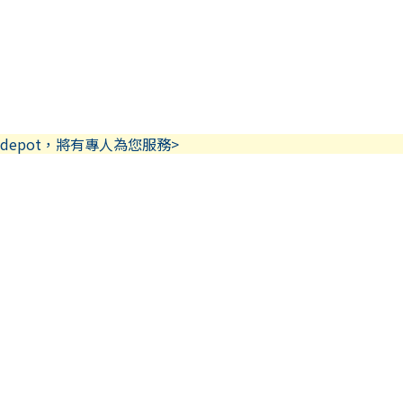
depot，將有專人為您服務>
吋）