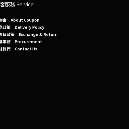
客服務 Service
物金｜About Coupon
政策｜Delivery Policy
貨政策｜Exchange & Return
購業務｜Procurement
絡我們｜Contact Us