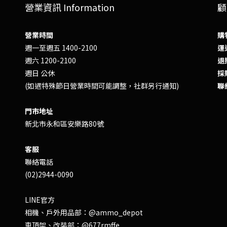
營業資訊 Information
顧
營業時間
購
週一至週五 1400-2100
運送
週六 1200-2100
退換
週日 公休
採
(如遇特殊節日營業時間可能調整，社群另行通知)
聯
門市地址
新北市永和區安樂路80號
客服
聯絡電話
(02)2944-0090
LINE官方
相機、戶外用品部：
@ammo_depot
車頂架、改裝部：
@677rmffe