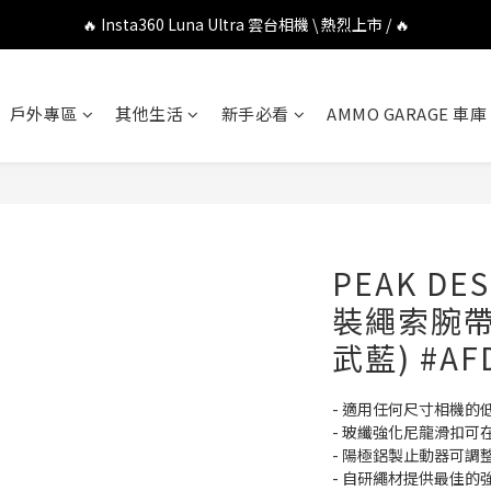
🔥 DJI OSMO POCKET 4P 口袋相機 \ 熱烈上市 / 🔥
🔥 Insta360 Luna Ultra 雲台相機 \ 熱烈上市 / 🔥
🔥 Insta360 GO Ultra Hello Kitty 聯名限定套裝 \ 時尚上市 / 🔥
戶外專區
其他生活
新手必看
AMMO GARAGE 車庫
🔥 DJI OSMO POCKET 4P 口袋相機 \ 熱烈上市 / 🔥
PEAK DES
裝繩索腕帶
武藍) #AF
- 適用任何尺寸相機的
- 玻纖強化尼龍滑扣可
- 陽極鋁製止動器可
- 自研繩材提供最佳的