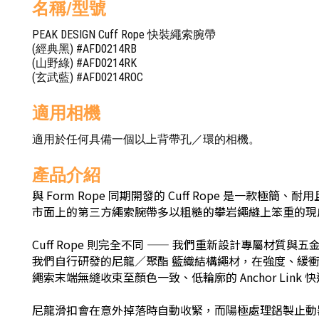
名稱/型號
PEAK DESIGN Cuff Rope 快裝繩索腕帶
(經典黑) #AFD0214RB
(山野綠) #AFD0214RK
(玄武藍) #AFD0214ROC
適用相機
適用於任何具備一個以上背帶孔／環的相機。
產品介紹
與 Form Rope 同期開發的 Cuff Rope 是一
市面上的第三方繩索腕帶多以粗糙的攀岩繩縫上笨重的現
Cuff Rope 則完全不同 —— 我們重新設計專屬材
我們自行研發的尼龍／聚酯 籃織結構繩材，在強度、緩
繩索末端無縫收束至顏色一致、低輪廓的 Anchor Lin
尼龍滑扣會在意外掉落時自動收緊，而陽極處理鋁製止動