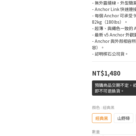
- 無外露縫線，外型簡
- Anchor Link
- 每個 Anchor 可承
82kg（180lbs）。
- 超薄、與繩色一致的 A
- 最新 v5 Anchor 
- Anchor 與外殼相容
容）。
- 認明楔石公司貨。
NT$1,480
預購商品交期不定，
即不可退換貨。
顏色
: 經典黑
經典黑
山野綠
數量