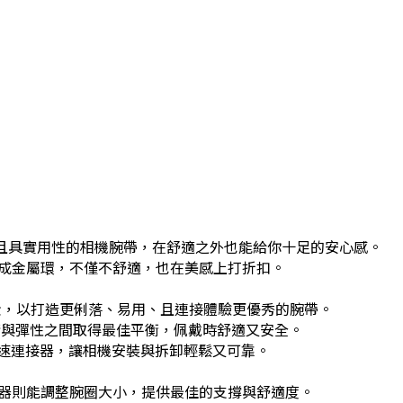
款極簡、耐用且具實用性的相機腕帶，在舒適之外也能給你十足的安心感。
成金屬環，不僅不舒適，也在美感上打折扣。
質與五金，以打造更俐落、易用、且連接體驗更優秀的腕帶。
衝與彈性之間取得最佳平衡，佩戴時舒適又安全。
k 快速連接器，讓相機安裝與拆卸輕鬆又可靠。
器則能調整腕圈大小，提供最佳的支撐與舒適度。