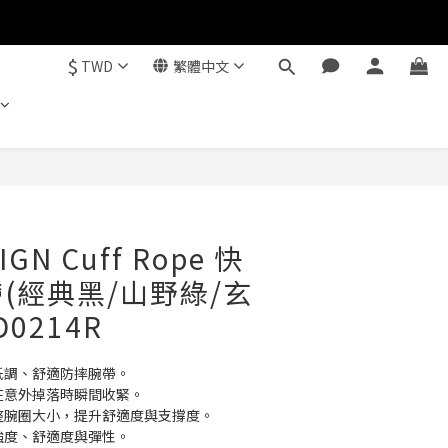
$
TWD
繁體中文
立即購買
IGN Cuff Rope 快
(經典黑/山野綠/玄
D0214R
低調、舒適防摔腕帶。
在意外掉落時瞬間收緊。
調整腕圈大小，提升舒適度與支撐度。
強度、舒適度與彈性。