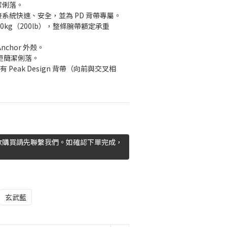
潔俐落。
 快速連接系統快速、安全，並為 PD 背帶專屬。
受 90kg（200lb），整條腕帶額定承重 
nchor 外殼。
外觀更簡潔俐落。
所有 Peak Design 背帶（向前與交叉相
欲購買請先聯繫我們。如確認下單完成，
玄武藍