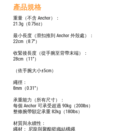
產品規格
重量（不含 Anchor）：
21.3g（0.75oz）
最小長度（滑扣推到 Anchor 外殼處）：
22cm（8.7"）
收緊後長度（從手腕至背帶末端）：
28cm（11"）
（依手腕大小±5cm）
繩徑：
8mm（0.31"）
承重能力（所有尺寸）：
每個 Anchor 可承受超過 90kg（200lbs）
整條腕帶額定承重 82kg（180lbs）
材質與永續性：
繩材： 尼龍與聚酯籃織結構繩