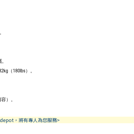
。
屬。
2kg（180lbs）。
叉相容）。
depot，將有專人為您服務>