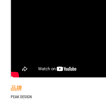
品牌
PEAK DESIGN