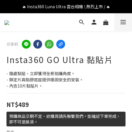
🔥 DJI OSMO POCKET 4P 口袋相機 \ 熱烈上市 / 🔥
🔥 Insta360 Luna Ultra 雲台相機 \ 熱烈上市 / 🔥
🔥 Insta360 GO Ultra Hello Kitty 聯名限定套裝 \ 時尚上市 / 🔥
🔥 DJI OSMO POCKET 4P 口袋相機 \ 熱烈上市 / 🔥
分享到
Insta360 GO Ultra 黏貼片
- 隨處黏貼，立即獲得全新拍攝角度。
- 鎖定片與黏膠底座提供穩固安全的安裝。
- 內含10片黏貼片。
NT$489
預購商品交期不定，欲購買請先聯繫我們。如確認下單完成，
即不可退換貨。
數量