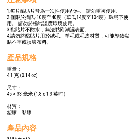
1.每片黏貼片皆為一次性使用配件。 請勿重複使用。
2.僅限於攝氏-10度至40度（華氏14度至104度）環境下使
用。 請勿於極端溫度環境使用。
3.黏貼片不防水，無法黏附潮濕表面。
4.請勿將黏貼片用於絨毛、羊毛或毛皮材質，可能導致黏
貼不牢或損壞布料。
產品規格
重量：
4.1 克 (0.14 oz)
尺寸：
45 × 33 毫米 (1.8 x 1.3 英吋）
材質：
塑膠、黏膠
產品內容