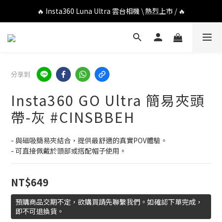
🔥 DJI OSMO POCKET 4P 口袋相機 \ 熱烈上市 / 🔥
🔥 Insta360 Luna Ultra 雲台相機 \ 熱烈上市 / 🔥
🔥 Insta360 GO Ultra Hello Kitty 聯名限定套裝 \ 時尚上市 / 🔥
🔥 DJI OSMO POCKET 4P 口袋相機 \ 熱烈上市 / 🔥
分享到
Insta360 GO Ultra 簡易夾頭
帶-灰 #CINSBBEH
- 與磁吸簡易夾結合，提供最舒適的真實POV體驗。
- 可直接佩戴於頭部或搭配帽子使用。
NT$649
預購商品交期不定，欲購買請先聯繫我們。如確認下單完成，
即不可退換貨。