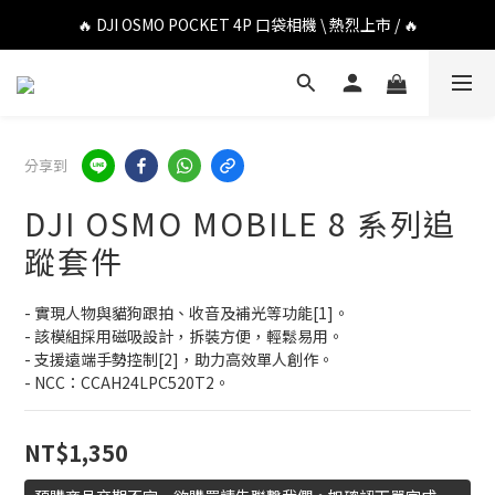
🔥 DJI OSMO POCKET 4P 口袋相機 \ 熱烈上市 / 🔥
🔥 DJI OSMO POCKET 4P 口袋相機 \ 熱烈上市 / 🔥
🔥 Insta360 Luna Ultra 雲台相機 \ 熱烈上市 / 🔥
🔥 Insta360 GO Ultra Hello Kitty 聯名限定套裝 \ 時尚上市 / 🔥
分享到
🔥 DJI OSMO POCKET 4P 口袋相機 \ 熱烈上市 / 🔥
DJI OSMO MOBILE 8 系列追
蹤套件
- 實現人物與貓狗跟拍、收音及補光等功能[1]。
- 該模組採用磁吸設計，拆裝方便，輕鬆易用。
- 支援遠端手勢控制[2]，助力高效單人創作。
- NCC：CCAH24LPC520T2。
NT$1,350