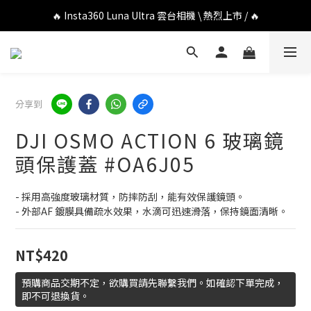
🔥 DJI OSMO POCKET 4P 口袋相機 \ 熱烈上市 / 🔥
🔥 Insta360 Luna Ultra 雲台相機 \ 熱烈上市 / 🔥
🔥 Insta360 GO Ultra Hello Kitty 聯名限定套裝 \ 時尚上市 / 🔥
🔥 DJI OSMO POCKET 4P 口袋相機 \ 熱烈上市 / 🔥
分享到
DJI OSMO ACTION 6 玻璃鏡
頭保護蓋 #OA6J05
- 採用高強度玻璃材質，防摔防刮，能有效保護鏡頭。
- 外部AF 鍍膜具備疏水效果，水滴可迅速滑落，保持鏡面清晰。
NT$420
預購商品交期不定，欲購買請先聯繫我們。如確認下單完成，
即不可退換貨。